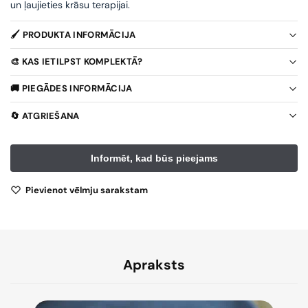
un ļaujieties krāsu terapijai.
🖌️ PRODUKTA INFORMĀCIJA
🎨 KAS IETILPST KOMPLEKTĀ?
🚚 PIEGĀDES INFORMĀCIJA
🔄 ATGRIEŠANA
Pievienot vēlmju sarakstam
Apraksts