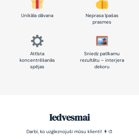
Unikāla dāvana
Neprasa īpašas
prasmes
Attīsta
Sniedz patīkamu
koncentrēšanās
rezultātu – interjera
spējas
dekoru
Iedvesmai
Darbi, ko uzgleznojuši mūsu klienti! 👩‍🎨