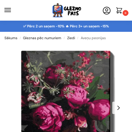
0
✅ Pērc 2 un saņem -10% 🔥 Pērc 3+ un saņem -15%
Sākums
Gleznas pēc numuriem
Ziedi
Aveņu peonijas
/
/
/