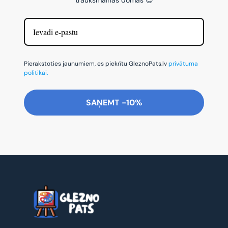
Pierakstoties jaunumiem, es piekrītu GleznoPats.lv
privātuma
politikai.
SAŅEMT -10%