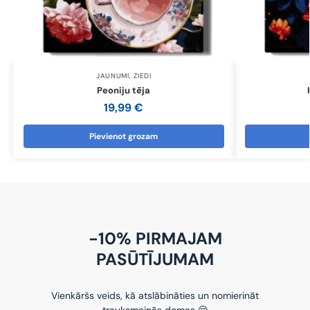
JAUNUMI
,
ZIEDI
Peoniju tēja
19,99
€
Pievienot grozam
-10% PIRMAJAM
PASŪTĪJUMAM
Vienkāršs veids, kā atslābināties un nomierināt
trauksmainās domas 😌