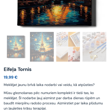
Eifeļa Tornis
19,99
€
Meklējat jaunu brīvā laika nodarbi vai veidu, kā atpūsties?
Mūsu gleznošanas pēc numuriem komplekti ir tieši tas, ko
meklējat. Šī nodarbe ļauj aizmirst par darba dienas rūpēm un
baudīt mierpilnu radošo procesu. Aizmirstiet par laika plūdumu
un ļaujieties krāsu terapijai.