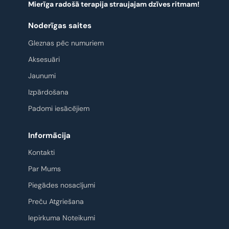
Mierīga radošā terapija straujajam dzīves ritmam!
Noderīgas saites
Gleznas pēc numuriem
Aksesuāri
Jaunumi
Izpārdošana
Padomi iesācējiem
Informācija
Kontakti
Par Mums
Piegādes nosacījumi
Preču Atgriešana
Iepirkuma Noteikumi