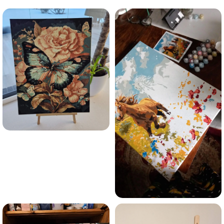
Esmu iepazinies ar GleznoPats.lv privātuma politiku un
piekrītu tai
GleznoPats.lv
Privātuma politika
SAŅEMT -10%