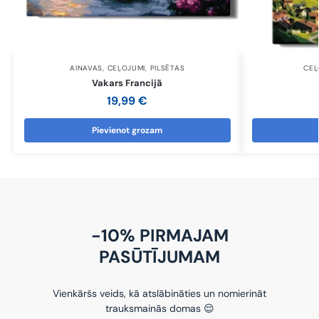
AINAVAS
,
CEĻOJUMI
,
PILSĒTAS
CEĻ
Vakars Francijā
19,99
€
Pievienot grozam
-10% PIRMAJAM
PASŪTĪJUMAM
Vienkāršs veids, kā atslābināties un nomierināt
trauksmainās domas 😌