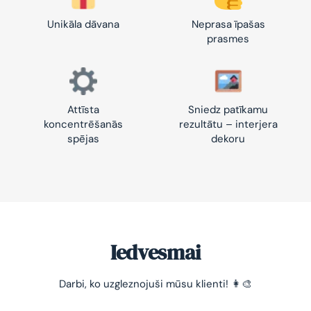
Unikāla dāvana
Neprasa īpašas
prasmes
Attīsta
Sniedz patīkamu
koncentrēšanās
rezultātu – interjera
spējas
dekoru
Iedvesmai
-10% pirmajam pasūtījumam
Darbi, ko uzgleznojuši mūsu klienti! 👩‍🎨
Vienkāršs veids, kā atslābināties un nomierināt
trauksmainās domas 😌