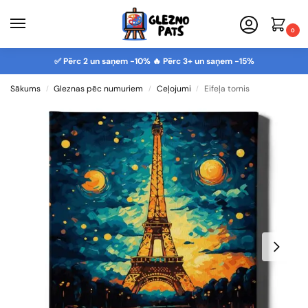
0
✅ Pērc 2 un saņem -10% 🔥 Pērc 3+ un saņem -15%
Sākums
Gleznas pēc numuriem
Ceļojumi
Eifeļa tornis
/
/
/