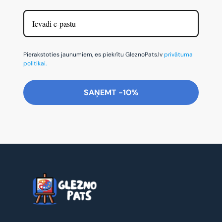
Pierakstoties jaunumiem, es piekrītu GleznoPats.lv
privātuma
politikai.
SAŅEMT -10%