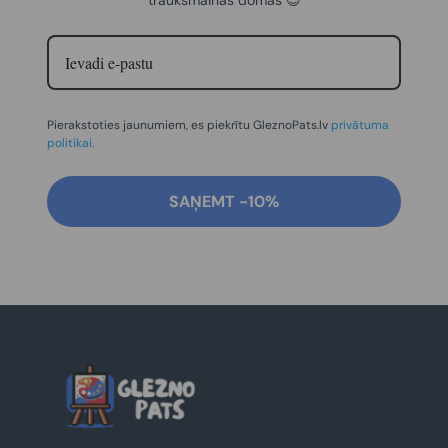
Pierakstoties jaunumiem, es piekrītu GleznoPats.lv
privātuma
politikai.
SAŅEMT -10%