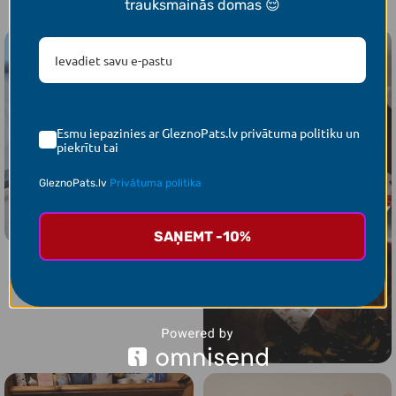
trauksmainās domas 😌
Esmu iepazinies ar GleznoPats.lv privātuma politiku un
piekrītu tai
GleznoPats.lv
Privātuma politika
SAŅEMT -10%