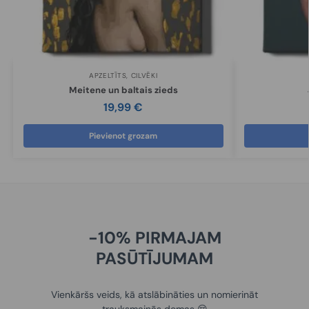
APZELTĪTS
,
CILVĒKI
Meitene un baltais zieds
19,99
€
Pievienot grozam
-10% PIRMAJAM
PASŪTĪJUMAM
Vienkāršs veids, kā atslābināties un nomierināt
trauksmainās domas 😌