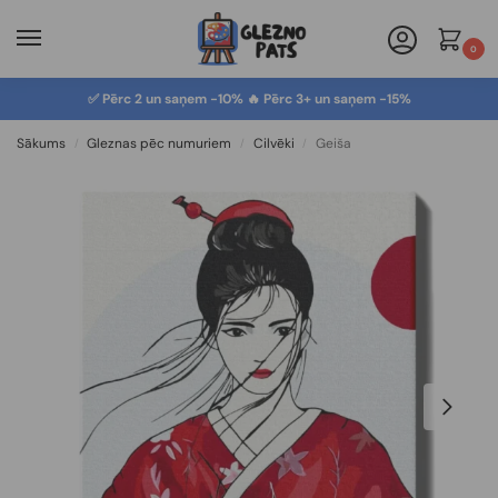
0
✅ Pērc 2 un saņem -10% 🔥 Pērc 3+ un saņem -15%
Sākums
Gleznas pēc numuriem
Cilvēki
Geiša
/
/
/