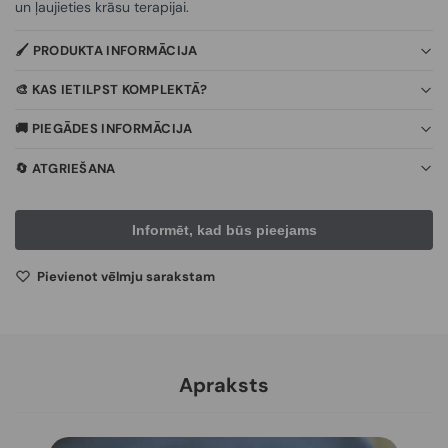
un ļaujieties krāsu terapijai.
🖌️ PRODUKTA INFORMĀCIJA
🎨 KAS IETILPST KOMPLEKTĀ?
🚚 PIEGĀDES INFORMĀCIJA
🔄 ATGRIEŠANA
Pievienot vēlmju sarakstam
Apraksts