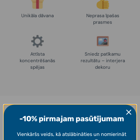
Unikāla dāvana
Neprasa īpašas
prasmes
Attīsta
Sniedz patīkamu
koncentrēšanās
rezultātu – interjera
spējas
dekoru
Iedvesmai
-10% pirmajam pasūtījumam
Darbi, ko uzgleznojuši mūsu klienti! 👩‍🎨
Vienkāršs veids, kā atslābināties un nomierināt