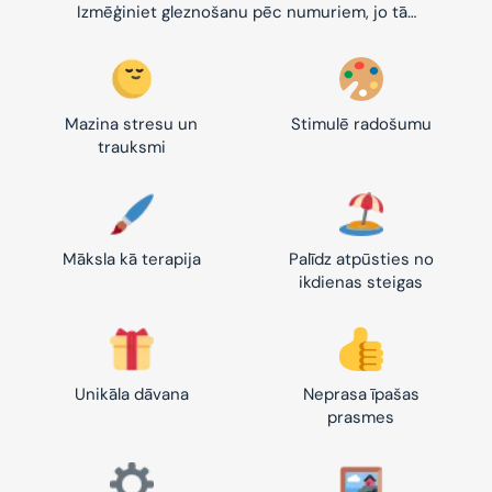
Izmēģiniet gleznošanu pēc numuriem, jo tā…
Mazina stresu un
Stimulē radošumu
trauksmi
Māksla kā terapija
Palīdz atpūsties no
ikdienas steigas
Unikāla dāvana
Neprasa īpašas
prasmes