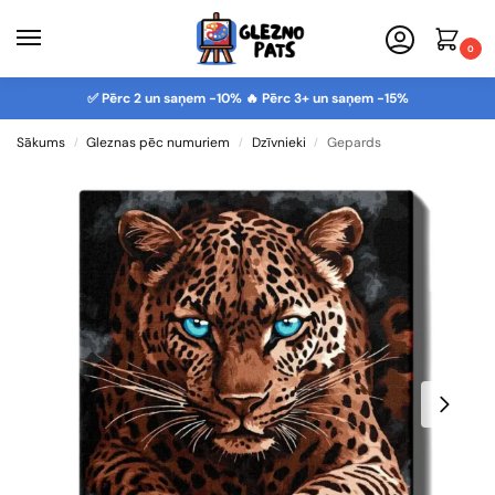
0
✅ Pērc 2 un saņem -10% 🔥 Pērc 3+ un saņem -15%
Sākums
Gleznas pēc numuriem
Dzīvnieki
Gepards
/
/
/