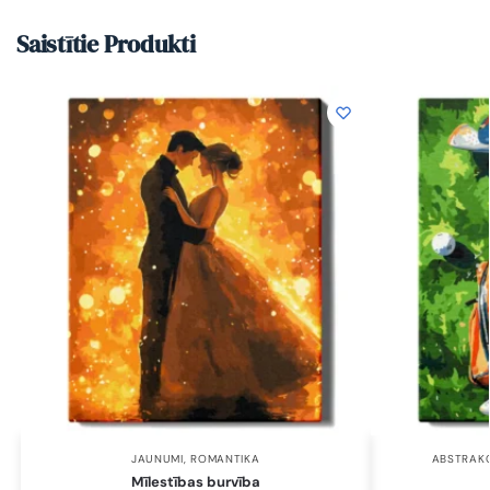
Saistītie Produkti
JAUNUMI
,
ROMANTIKA
ABSTRAKC
Mīlestības burvība