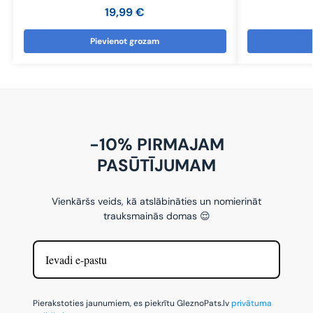
19,99
€
Pievienot grozam
-10% PIRMAJAM
PASŪTĪJUMAM
Vienkāršs veids, kā atslābināties un nomierināt
trauksmainās domas 😌
Pierakstoties jaunumiem, es piekrītu GleznoPats.lv
privātuma