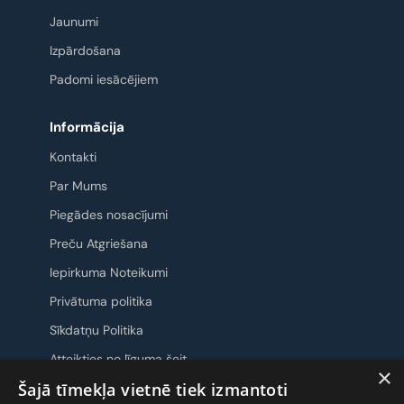
Jaunumi
Izpārdošana
Padomi iesācējiem
Informācija
Kontakti
Par Mums
Piegādes nosacījumi
Preču Atgriešana
Iepirkuma Noteikumi
Privātuma politika
Sīkdatņu Politika
Atteikties no līguma šeit
×
Šajā tīmekļa vietnē tiek izmantoti
Sazināsimies