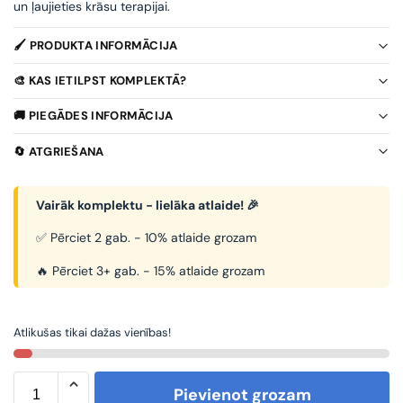
un ļaujieties krāsu terapijai.
🖌️ PRODUKTA INFORMĀCIJA
🎨 KAS IETILPST KOMPLEKTĀ?
🚚 PIEGĀDES INFORMĀCIJA
🔄 ATGRIEŠANA
Vairāk komplektu - lielāka atlaide! 🎉
✅ Pērciet 2 gab. - 10% atlaide grozam
🔥 Pērciet 3+ gab. - 15% atlaide grozam
Atlikušas tikai dažas vienības!
Pievienot grozam