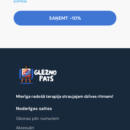
politikai.
SAŅEMT -10%
Mierīga radošā terapija straujajam dzīves ritmam!
Noderīgas saites
Gleznas pēc numuriem
Aksesuāri