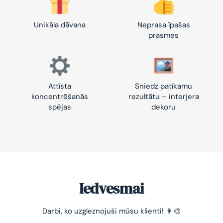
Unikāla dāvana
Neprasa īpašas
prasmes
Attīsta
Sniedz patīkamu
koncentrēšanās
rezultātu – interjera
spējas
dekoru
Iedvesmai
Darbi, ko uzgleznojuši mūsu klienti! 👩‍🎨