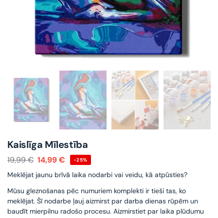
Kaislīga Mīlestība
19,99
€
14,99
€
-25%
Meklējat jaunu brīvā laika nodarbi vai veidu, kā atpūsties?
Mūsu gleznošanas pēc numuriem komplekti ir tieši tas, ko
meklējat. Šī nodarbe ļauj aizmirst par darba dienas rūpēm un
baudīt mierpilnu radošo procesu. Aizmirstiet par laika plūdumu