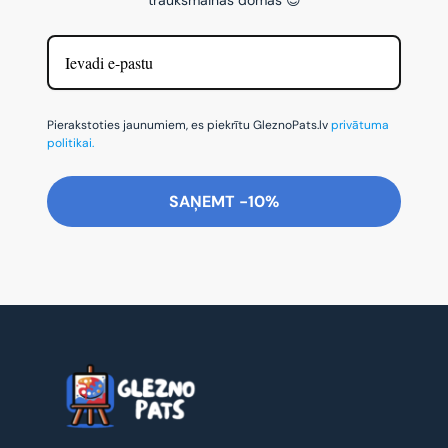
Pierakstoties jaunumiem, es piekrītu GleznoPats.lv
privātuma
politikai.
SAŅEMT -10%