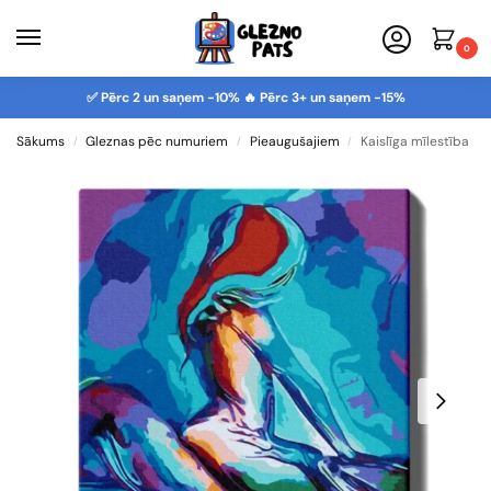
0
✅ Pērc 2 un saņem -10% 🔥 Pērc 3+ un saņem -15%
Sākums
Gleznas pēc numuriem
Pieaugušajiem
Kaislīga mīlestība
/
/
/