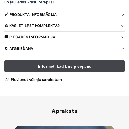
un ļaujieties krāsu terapijai.
🖌️ PRODUKTA INFORMĀCIJA
🎨 KAS IETILPST KOMPLEKTĀ?
🚚 PIEGĀDES INFORMĀCIJA
🔄 ATGRIEŠANA
Pievienot vēlmju sarakstam
Apraksts