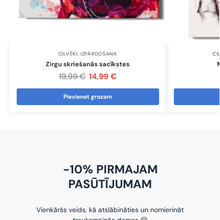
CILVĒKI
,
IZPĀRDOŠANA
CI
Zirgu skriešanās sacīkstes
19,99
€
14,99
€
Pievienot grozam
-10% PIRMAJAM
PASŪTĪJUMAM
Vienkāršs veids, kā atslābināties un nomierināt
trauksmainās domas 😌