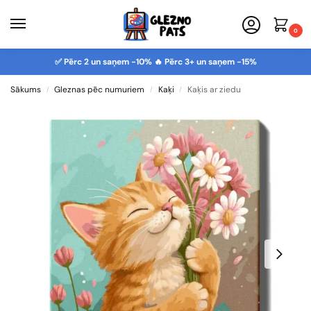
0
✅ Pērc 2 un saņem -10% 🔥 Pērc 3+ un saņem -15%
Sākums
Gleznas pēc numuriem
Kaķi
Kaķis ar ziedu
/
/
/