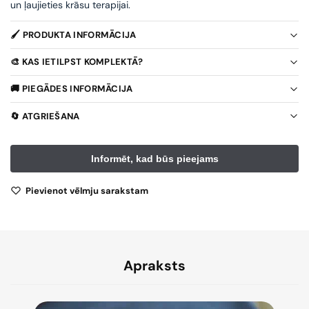
un ļaujieties krāsu terapijai.
🖌️ PRODUKTA INFORMĀCIJA
🎨 KAS IETILPST KOMPLEKTĀ?
🚚 PIEGĀDES INFORMĀCIJA
🔄 ATGRIEŠANA
Pievienot vēlmju sarakstam
Apraksts