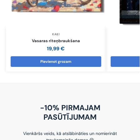
KAĶI
Vasaras riteņbraukšana
19,99
€
Pievienot grozam
-10% PIRMAJAM
PASŪTĪJUMAM
Vienkāršs veids, kā atslābināties un nomierināt
trauksmainās domas 😌