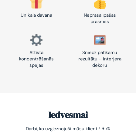
Unikāla dāvana
Neprasa īpašas
prasmes
Attīsta
Sniedz patīkamu
koncentrēšanās
rezultātu – interjera
spējas
dekoru
Iedvesmai
Darbi, ko uzgleznojuši mūsu klienti! 👩‍🎨