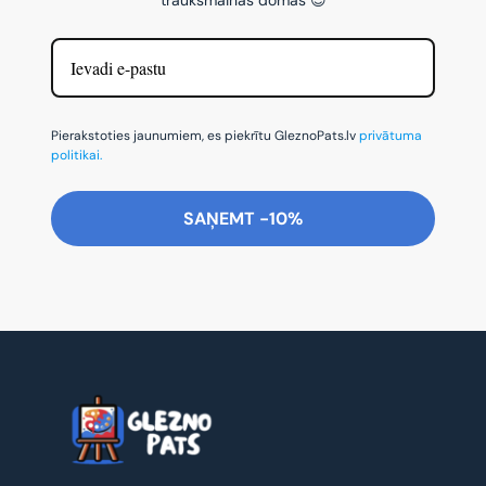
Pierakstoties jaunumiem, es piekrītu GleznoPats.lv
privātuma
politikai.
SAŅEMT -10%