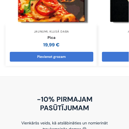
JAUNUMI
,
KLUSĀ DABA
Pica
19,99
€
Pievienot grozam
-10% PIRMAJAM
PASŪTĪJUMAM
Vienkāršs veids, kā atslābināties un nomierināt
trauksmainās domas 😌