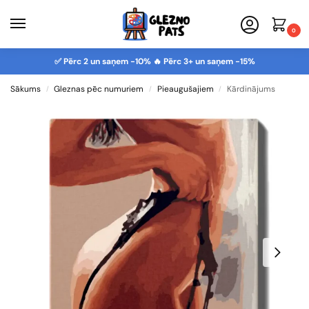
0
✅ Pērc 2 un saņem -10% 🔥 Pērc 3+ un saņem -15%
Sākums
Gleznas pēc numuriem
Pieaugušajiem
Kārdinājums
/
/
/