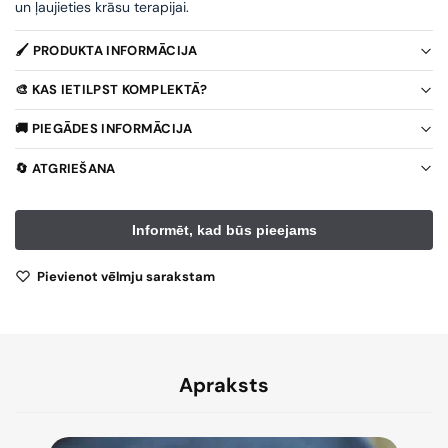
un ļaujieties krāsu terapijai.
🖌️ PRODUKTA INFORMĀCIJA
🎨 KAS IETILPST KOMPLEKTĀ?
🚚 PIEGĀDES INFORMĀCIJA
🔄 ATGRIEŠANA
Pievienot vēlmju sarakstam
Apraksts