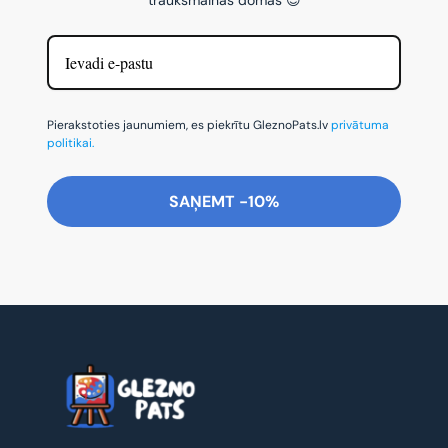
Pierakstoties jaunumiem, es piekrītu GleznoPats.lv
privātuma
politikai.
SAŅEMT -10%