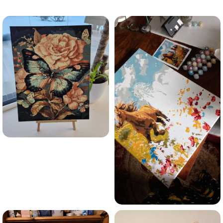
trauksmainās domas 😌
Esmu iepazinies ar GleznoPats.lv privātuma politiku un
piekrītu tai
GleznoPats.lv
Privātuma politika
SAŅEMT -10%