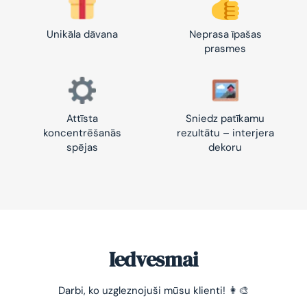
Unikāla dāvana
Neprasa īpašas
prasmes
Attīsta
Sniedz patīkamu
koncentrēšanās
rezultātu – interjera
spējas
dekoru
Iedvesmai
-10% pirmajam pasūtījumam
Darbi, ko uzgleznojuši mūsu klienti! 👩‍🎨
Vienkāršs veids, kā atslābināties un nomierināt