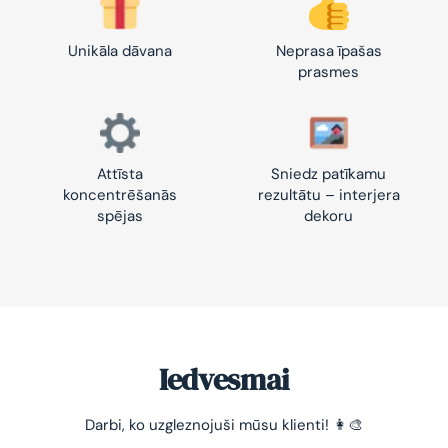
Unikāla dāvana
Neprasa īpašas
prasmes
Attīsta
Sniedz patīkamu
koncentrēšanās
rezultātu – interjera
spējas
dekoru
Iedvesmai
-10% pirmajam pasūtījumam
Darbi, ko uzgleznojuši mūsu klienti! 👩‍🎨
Vienkāršs veids, kā atslābināties un nomierināt