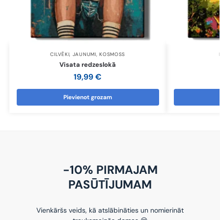
CILVĒKI
,
JAUNUMI
,
KOSMOSS
Visata redzeslokā
19,99
€
Pievienot grozam
-10% PIRMAJAM
PASŪTĪJUMAM
Vienkāršs veids, kā atslābināties un nomierināt