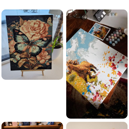
trauksmainās domas 😌
Esmu iepazinies ar GleznoPats.lv privātuma politiku un
piekrītu tai
GleznoPats.lv
Privātuma politika
SAŅEMT -10%