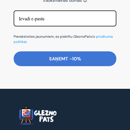
trauksmainās domas 😌
Pierakstoties jaunumiem, es piekrītu GleznoPats.lv
privātuma
politikai.
SAŅEMT -10%