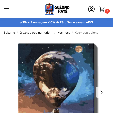
0
✅ Pērc 2 un saņem -10% 🔥 Pērc 3+ un saņem -15%
Sākums
Gleznas pēc numuriem
Kosmoss
Kosmosa balons
/
/
/