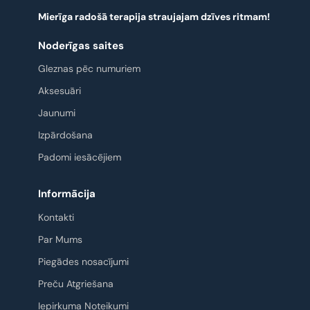
Mierīga radošā terapija straujajam dzīves ritmam!
Noderīgas saites
Gleznas pēc numuriem
Aksesuāri
Jaunumi
Izpārdošana
Padomi iesācējiem
Informācija
Kontakti
Par Mums
Piegādes nosacījumi
Preču Atgriešana
Iepirkuma Noteikumi