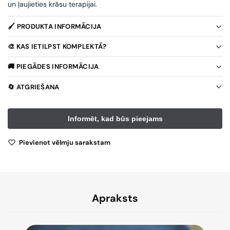
un ļaujieties krāsu terapijai.
🖌️ PRODUKTA INFORMĀCIJA
🎨 KAS IETILPST KOMPLEKTĀ?
🚚 PIEGĀDES INFORMĀCIJA
🔄 ATGRIEŠANA
Pievienot vēlmju sarakstam
Apraksts