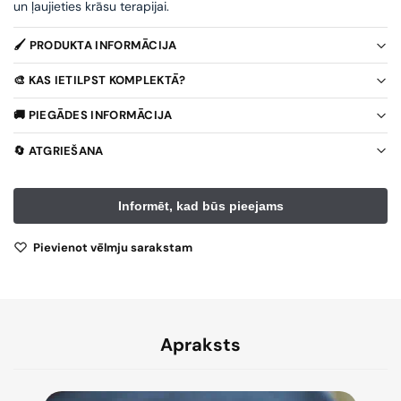
un ļaujieties krāsu terapijai.
🖌️ PRODUKTA INFORMĀCIJA
🎨 KAS IETILPST KOMPLEKTĀ?
🚚 PIEGĀDES INFORMĀCIJA
🔄 ATGRIEŠANA
Pievienot vēlmju sarakstam
Apraksts