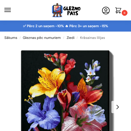
0
✅ Pērc 2 un saņem -10% 🔥 Pērc 3+ un saņem -15%
Sākums
Gleznas pēc numuriem
Ziedi
Krāsainas lilijas
/
/
/