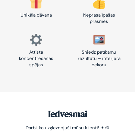
Unikāla dāvana
Neprasa īpašas
prasmes
Attīsta
Sniedz patīkamu
koncentrēšanās
rezultātu – interjera
spējas
dekoru
Iedvesmai
Darbi, ko uzgleznojuši mūsu klienti! 👩‍🎨