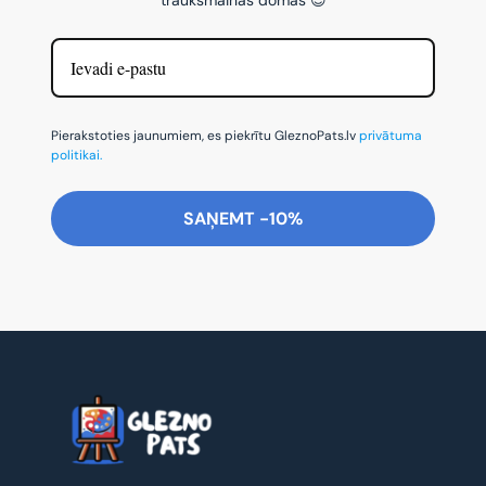
Pierakstoties jaunumiem, es piekrītu GleznoPats.lv
privātuma
politikai.
SAŅEMT -10%