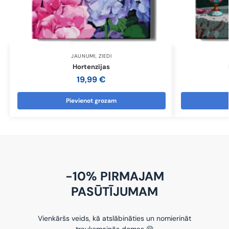
JAUNUMI
,
ZIEDI
Hortenzijas
19,99
€
Pievienot grozam
-10% PIRMAJAM
PASŪTĪJUMAM
Vienkāršs veids, kā atslābināties un nomierināt
trauksmainās domas 😌