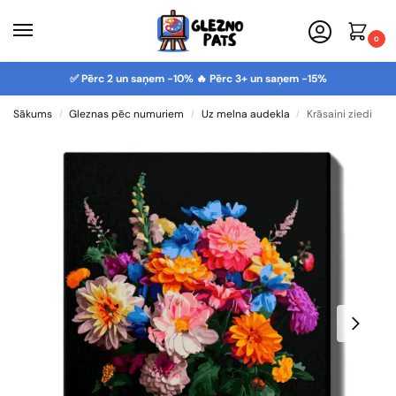
0
✅ Pērc 2 un saņem -10% 🔥 Pērc 3+ un saņem -15%
Sākums
Gleznas pēc numuriem
Uz melna audekla
Krāsaini ziedi
/
/
/