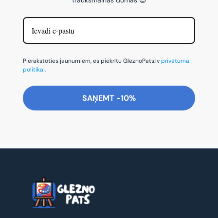
Pierakstoties jaunumiem, es piekrītu GleznoPats.lv
privātuma
politikai.
SAŅEMT -10%