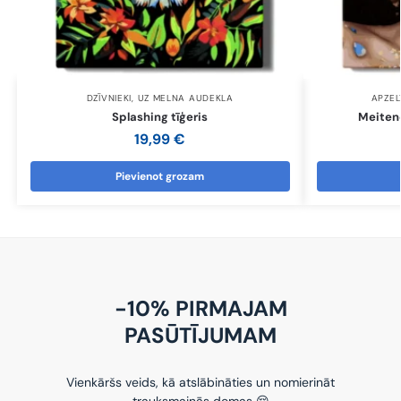
DZĪVNIEKI
,
UZ MELNA AUDEKLA
APZEL
Splashing tīģeris
Meitene
19,99
€
Pievienot grozam
-10% PIRMAJAM
PASŪTĪJUMAM
Vienkāršs veids, kā atslābināties un nomierināt
trauksmainās domas 😌