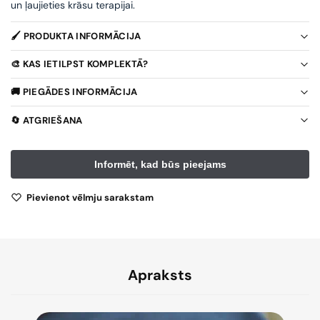
un ļaujieties krāsu terapijai.
🖌️ PRODUKTA INFORMĀCIJA
🎨 KAS IETILPST KOMPLEKTĀ?
🚚 PIEGĀDES INFORMĀCIJA
🔄 ATGRIEŠANA
Pievienot vēlmju sarakstam
Apraksts