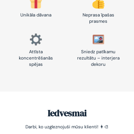
Unikāla dāvana
Neprasa īpašas
prasmes
Attīsta
Sniedz patīkamu
koncentrēšanās
rezultātu – interjera
spējas
dekoru
Iedvesmai
Darbi, ko uzgleznojuši mūsu klienti! 👩‍🎨