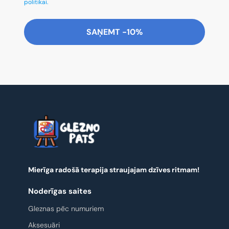
politikai.
SAŅEMT -10%
Mierīga radošā terapija straujajam dzīves ritmam!
Noderīgas saites
Gleznas pēc numuriem
Aksesuāri