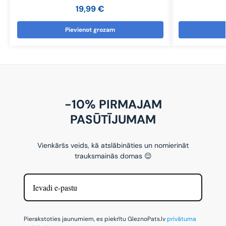
19,99
€
Pievienot grozam
-10% PIRMAJAM
PASŪTĪJUMAM
Vienkāršs veids, kā atslābināties un nomierināt
trauksmainās domas 😌
Pierakstoties jaunumiem, es piekrītu GleznoPats.lv
privātuma