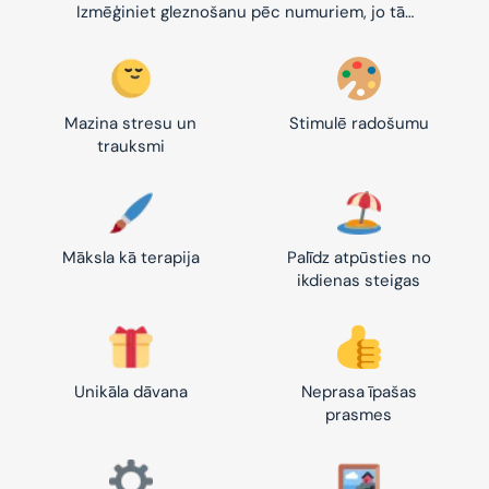
Izmēģiniet gleznošanu pēc numuriem, jo tā…
Mazina stresu un
Stimulē radošumu
trauksmi
Māksla kā terapija
Palīdz atpūsties no
ikdienas steigas
Unikāla dāvana
Neprasa īpašas
prasmes