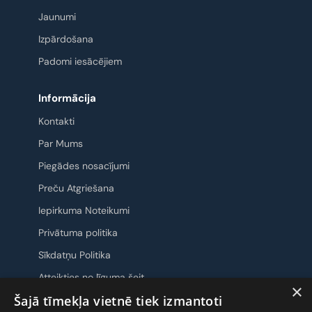
Jaunumi
Izpārdošana
Padomi iesācējiem
Informācija
Kontakti
Par Mums
Piegādes nosacījumi
Preču Atgriešana
Iepirkuma Noteikumi
Privātuma politika
Sīkdatņu Politika
Atteikties no līguma šeit
×
Šajā tīmekļa vietnē tiek izmantoti
Sazināsimies