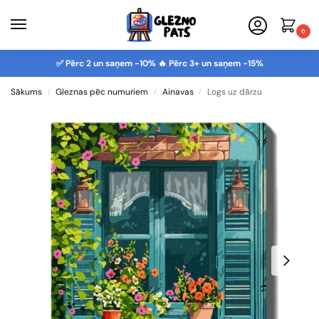
0
✅ Pērc 2 un saņem -10% 🔥 Pērc 3+ un saņem -15%
Sākums
Gleznas pēc numuriem
Ainavas
Logs uz dārzu
/
/
/