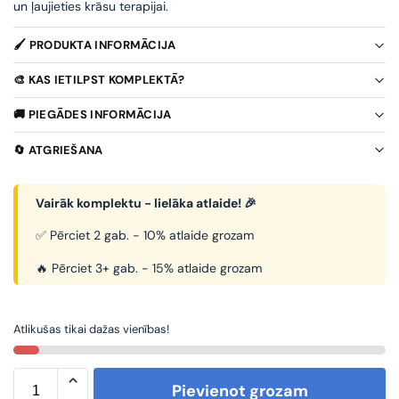
un ļaujieties krāsu terapijai.
🖌️ PRODUKTA INFORMĀCIJA
🎨 KAS IETILPST KOMPLEKTĀ?
🚚 PIEGĀDES INFORMĀCIJA
🔄 ATGRIEŠANA
Vairāk komplektu - lielāka atlaide! 🎉
✅ Pērciet 2 gab. - 10% atlaide grozam
🔥 Pērciet 3+ gab. - 15% atlaide grozam
Atlikušas tikai dažas vienības!
Pievienot grozam