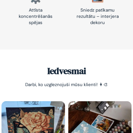
Attīsta
Sniedz patīkamu
koncentrēšanās
rezultātu – interjera
spējas
dekoru
-10% pirmajam pasūtījumam
Vienkāršs veids, kā atslābināties un nomierināt
trauksmainās domas 😌
Iedvesmai
Darbi, ko uzgleznojuši mūsu klienti! 👩‍🎨
Esmu iepazinies ar GleznoPats.lv privātuma politiku un
piekrītu tai
GleznoPats.lv
Privātuma politika
SAŅEMT -10%