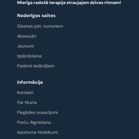
Mierīga radošā terapija straujajam dzīves ritmam!
Noderīgas saites
Gleznas pēc numuriem
Aksesuāri
Jaunumi
Izpārdošana
Padomi iesācējiem
Informācija
Kontakti
Par Mums
Piegādes nosacījumi
Preču Atgriešana
Iepirkuma Noteikumi