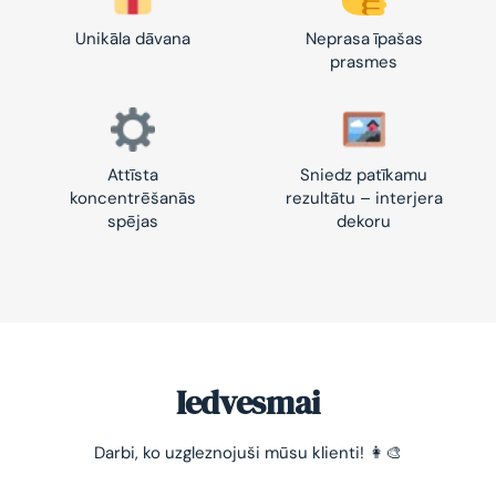
Unikāla dāvana
Neprasa īpašas
prasmes
Attīsta
Sniedz patīkamu
koncentrēšanās
rezultātu – interjera
spējas
dekoru
Iedvesmai
Darbi, ko uzgleznojuši mūsu klienti! 👩‍🎨