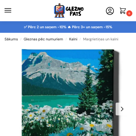
0
✅ Pērc 2 un saņem -10% 🔥 Pērc 3+ un saņem -15%
Sākums
Gleznas pēc numuriem
Kalni
Margrietiņas un kalni
/
/
/