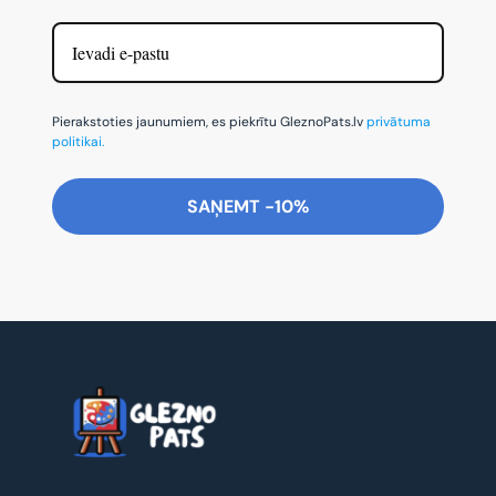
Pierakstoties jaunumiem, es piekrītu GleznoPats.lv
privātuma
politikai.
SAŅEMT -10%