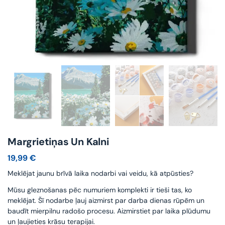
Margrietiņas Un Kalni
19,99
€
Meklējat jaunu brīvā laika nodarbi vai veidu, kā atpūsties?
Mūsu gleznošanas pēc numuriem komplekti ir tieši tas, ko
meklējat. Šī nodarbe ļauj aizmirst par darba dienas rūpēm un
baudīt mierpilnu radošo procesu. Aizmirstiet par laika plūdumu
un ļaujieties krāsu terapijai.