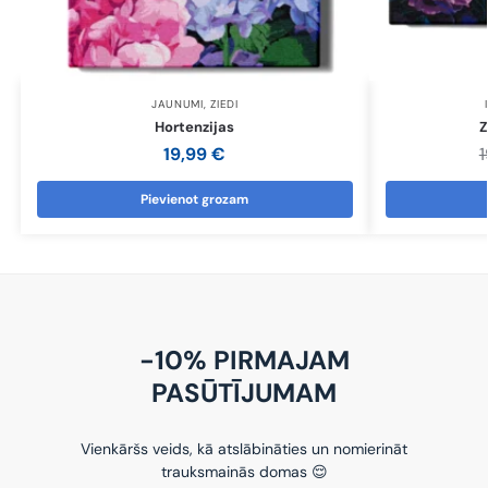
JAUNUMI
,
ZIEDI
Hortenzijas
Z
19,99
€
Pievienot grozam
-10% PIRMAJAM
PASŪTĪJUMAM
Vienkāršs veids, kā atslābināties un nomierināt
trauksmainās domas 😌