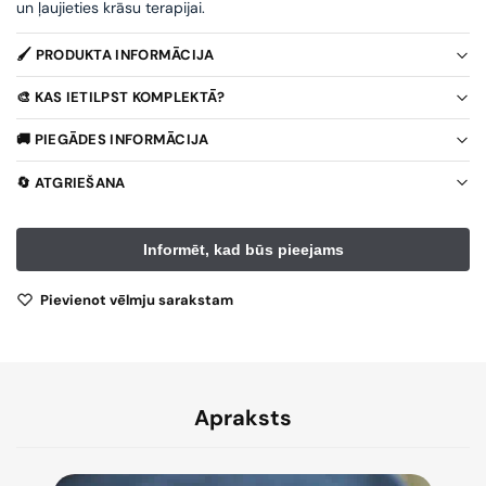
un ļaujieties krāsu terapijai.
🖌️ PRODUKTA INFORMĀCIJA
🎨 KAS IETILPST KOMPLEKTĀ?
🚚 PIEGĀDES INFORMĀCIJA
🔄 ATGRIEŠANA
Pievienot vēlmju sarakstam
Apraksts