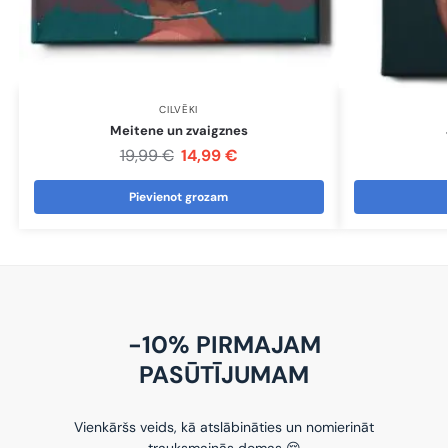
CILVĒKI
Meitene un zvaigznes
19,99
€
14,99
€
Pievienot grozam
-10% PIRMAJAM
PASŪTĪJUMAM
Vienkāršs veids, kā atslābināties un nomierināt
trauksmainās domas 😌