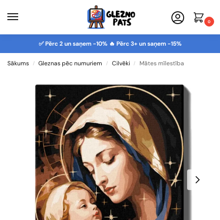
0
✅ Pērc 2 un saņem -10% 🔥 Pērc 3+ un saņem -15%
Sākums
Gleznas pēc numuriem
Cilvēki
Mātes mīlestība
/
/
/