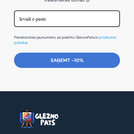
Pierakstoties jaunumiem, es piekrītu GleznoPats.lv
privātuma
politikai.
SAŅEMT -10%