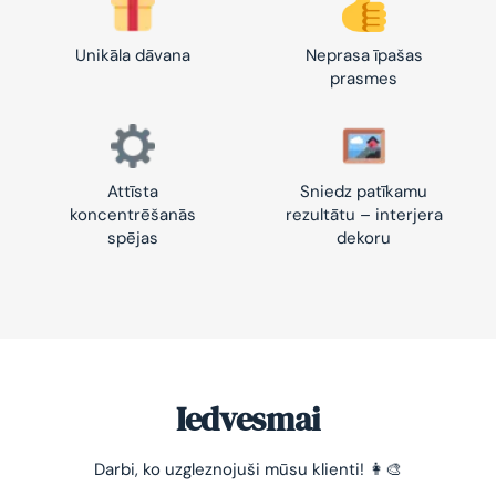
Unikāla dāvana
Neprasa īpašas
prasmes
Attīsta
Sniedz patīkamu
koncentrēšanās
rezultātu – interjera
spējas
dekoru
Iedvesmai
Darbi, ko uzgleznojuši mūsu klienti! 👩‍🎨