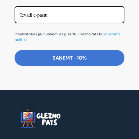
Pierakstoties jaunumiem, es piekrītu GleznoPats.lv
privātuma
politikai.
SAŅEMT -10%