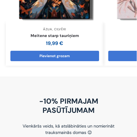
ĀZIJA
,
CILVĒKI
Meitene starp tauriņiem
19,99
€
Pievienot grozam
-10% PIRMAJAM
PASŪTĪJUMAM
Vienkāršs veids, kā atslābināties un nomierināt
trauksmainās domas 😌