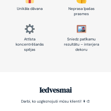
Unikāla dāvana
Neprasa īpašas
prasmes
Attīsta
Sniedz patīkamu
koncentrēšanās
rezultātu – interjera
spējas
dekoru
Iedvesmai
-10% pirmajam pasūtījumam
Darbi, ko uzgleznojuši mūsu klienti! 👩‍🎨
Vienkāršs veids, kā atslābināties un nomierināt
trauksmainās domas 😌