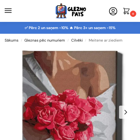
0
✅ Pērc 2 un saņem -10% 🔥 Pērc 3+ un saņem -15%
Sākums
Gleznas pēc numuriem
Cilvēki
Meitene ar ziediem
/
/
/