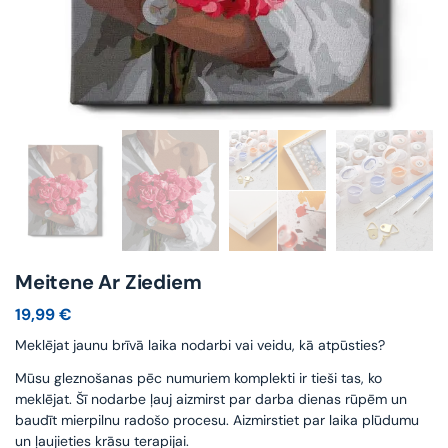
Meitene Ar Ziediem
19,99
€
Meklējat jaunu brīvā laika nodarbi vai veidu, kā atpūsties?
Mūsu gleznošanas pēc numuriem komplekti ir tieši tas, ko
meklējat. Šī nodarbe ļauj aizmirst par darba dienas rūpēm un
baudīt mierpilnu radošo procesu. Aizmirstiet par laika plūdumu
un ļaujieties krāsu terapijai.