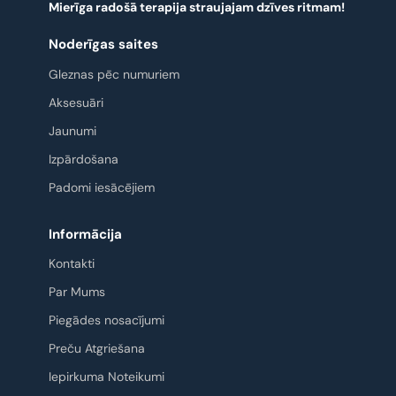
Mierīga radošā terapija straujajam dzīves ritmam!
Noderīgas saites
Gleznas pēc numuriem
Aksesuāri
Jaunumi
Izpārdošana
Padomi iesācējiem
Informācija
Kontakti
Par Mums
Piegādes nosacījumi
Preču Atgriešana
Iepirkuma Noteikumi