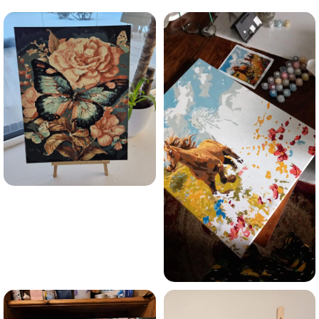
Esmu iepazinies ar GleznoPats.lv privātuma politiku un
piekrītu tai
GleznoPats.lv
Privātuma politika
SAŅEMT -10%