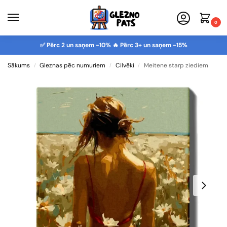
0
✅ Pērc 2 un saņem -10% 🔥 Pērc 3+ un saņem -15%
Sākums
Gleznas pēc numuriem
Cilvēki
Meitene starp ziediem
/
/
/