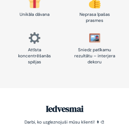
Unikāla dāvana
Neprasa īpašas
prasmes
Attīsta
Sniedz patīkamu
koncentrēšanās
rezultātu – interjera
spējas
dekoru
Iedvesmai
-10% pirmajam pasūtījumam
Darbi, ko uzgleznojuši mūsu klienti! 👩‍🎨
Vienkāršs veids, kā atslābināties un nomierināt