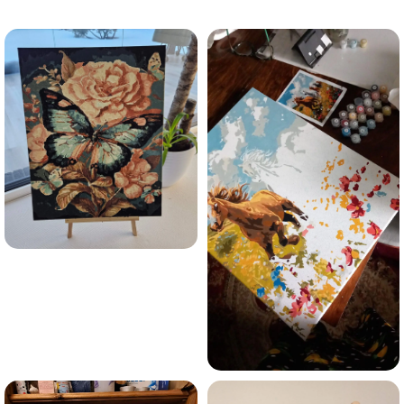
trauksmainās domas 😌
Esmu iepazinies ar GleznoPats.lv privātuma politiku un
piekrītu tai
GleznoPats.lv
Privātuma politika
SAŅEMT -10%