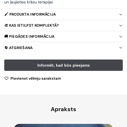
un ļaujieties krāsu terapijai.
🖌️ PRODUKTA INFORMĀCIJA
🎨 KAS IETILPST KOMPLEKTĀ?
🚚 PIEGĀDES INFORMĀCIJA
🔄 ATGRIEŠANA
Pievienot vēlmju sarakstam
Apraksts