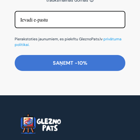
Pierakstoties jaunumiem, es piekrītu GleznoPats.lv
privātuma
politikai.
SAŅEMT -10%