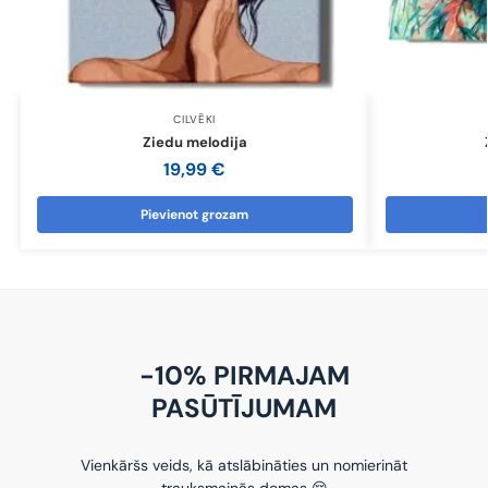
CILVĒKI
Ziedu melodija
19,99
€
Pievienot grozam
-10% PIRMAJAM
PASŪTĪJUMAM
Vienkāršs veids, kā atslābināties un nomierināt
trauksmainās domas 😌