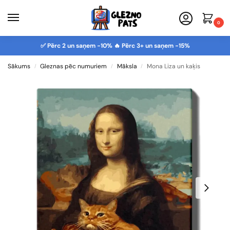
0
✅ Pērc 2 un saņem -10% 🔥 Pērc 3+ un saņem -15%
Sākums
Gleznas pēc numuriem
Māksla
Mona Liza un kaķis
/
/
/