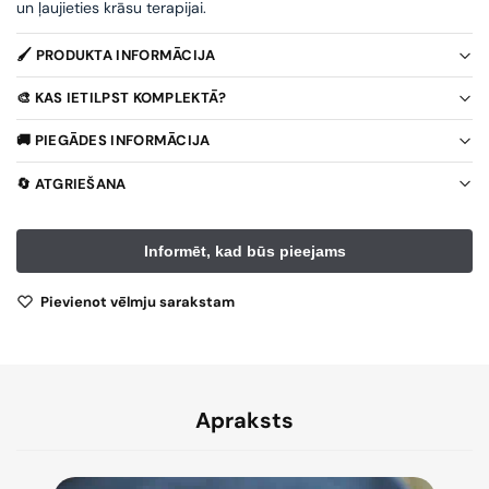
un ļaujieties krāsu terapijai.
🖌️ PRODUKTA INFORMĀCIJA
🎨 KAS IETILPST KOMPLEKTĀ?
🚚 PIEGĀDES INFORMĀCIJA
🔄 ATGRIEŠANA
Pievienot vēlmju sarakstam
Apraksts