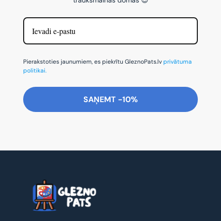
Pierakstoties jaunumiem, es piekrītu GleznoPats.lv
privātuma
politikai.
SAŅEMT -10%