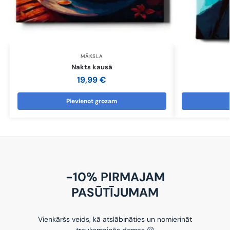
MĀKSLA
Nakts kausā
19,99
€
Pievienot grozam
-10% PIRMAJAM
PASŪTĪJUMAM
Vienkāršs veids, kā atslābināties un nomierināt
trauksmainās domas 😌