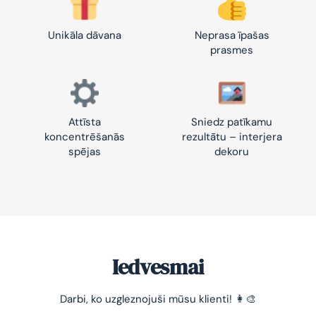
Unikāla dāvana
Neprasa īpašas
prasmes
Attīsta
Sniedz patīkamu
koncentrēšanās
rezultātu – interjera
spējas
dekoru
Iedvesmai
Darbi, ko uzgleznojuši mūsu klienti! 👩‍🎨