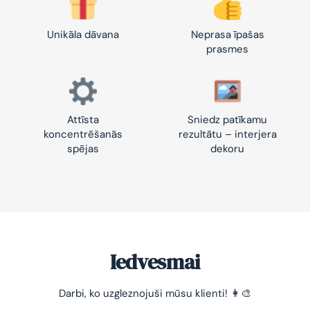
Unikāla dāvana
Neprasa īpašas
prasmes
Attīsta
Sniedz patīkamu
koncentrēšanās
rezultātu – interjera
spējas
dekoru
Iedvesmai
Darbi, ko uzgleznojuši mūsu klienti! 👩‍🎨