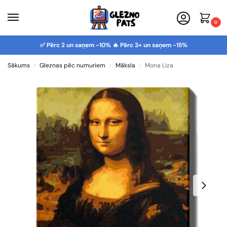
0
✅ Pērc 2 un saņem -10% 🔥 Pērc 3+ un saņem -15%
Sākums
Gleznas pēc numuriem
Māksla
Mona Liza
/
/
/