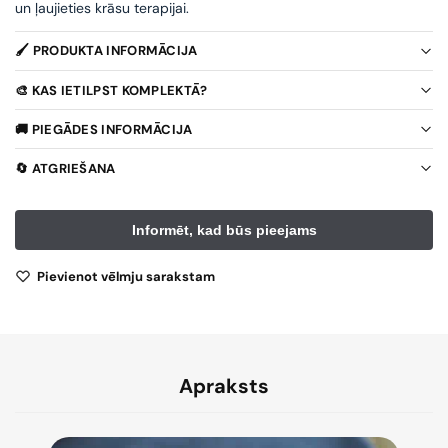
un ļaujieties krāsu terapijai.
🖌️ PRODUKTA INFORMĀCIJA
🎨 KAS IETILPST KOMPLEKTĀ?
🚚 PIEGĀDES INFORMĀCIJA
🔄 ATGRIEŠANA
Pievienot vēlmju sarakstam
Apraksts