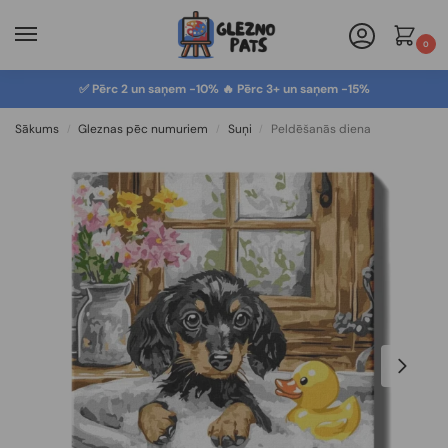
0
✅ Pērc 2 un saņem -10% 🔥 Pērc 3+ un saņem -15%
Sākums
Gleznas pēc numuriem
Suņi
Peldēšanās diena
/
/
/