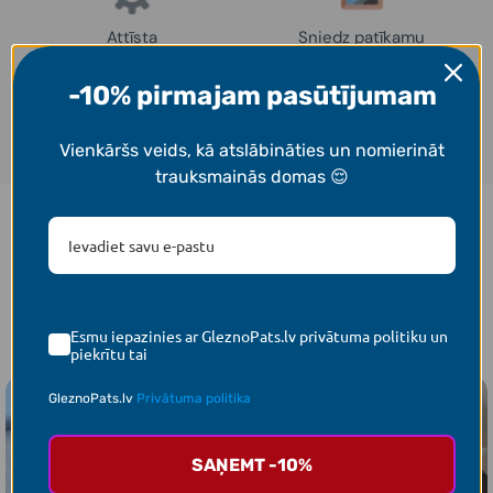
Attīsta
Sniedz patīkamu
koncentrēšanās
rezultātu – interjera
spējas
dekoru
-10% pirmajam pasūtījumam
Vienkāršs veids, kā atslābināties un nomierināt
trauksmainās domas 😌
Iedvesmai
Darbi, ko uzgleznojuši mūsu klienti! 👩‍🎨
Esmu iepazinies ar GleznoPats.lv privātuma politiku un
piekrītu tai
GleznoPats.lv
Privātuma politika
SAŅEMT -10%