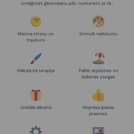
Izmēģiniet gleznošanu pēc numuriem, jo tā…
Mazina stresu un
Stimulē radošumu
trauksmi
Māksla kā terapija
Palīdz atpūsties no
ikdienas steigas
Unikāla dāvana
Neprasa īpašas
prasmes