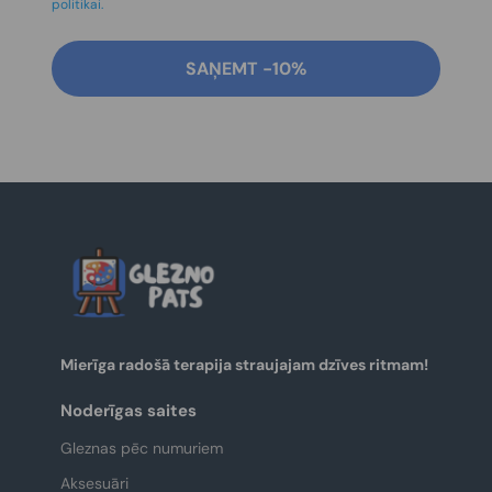
politikai.
SAŅEMT -10%
Mierīga radošā terapija straujajam dzīves ritmam!
Noderīgas saites
Gleznas pēc numuriem
Aksesuāri