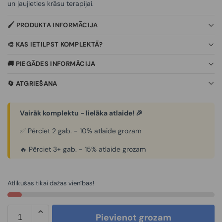
un ļaujieties krāsu terapijai.
🖌️ PRODUKTA INFORMĀCIJA
🎨 KAS IETILPST KOMPLEKTĀ?
🚚 PIEGĀDES INFORMĀCIJA
🔄 ATGRIEŠANA
Vairāk komplektu - lielāka atlaide! 🎉
✅ Pērciet 2 gab. - 10% atlaide grozam
🔥 Pērciet 3+ gab. - 15% atlaide grozam
Atlikušas tikai dažas vienības!
Pievienot grozam