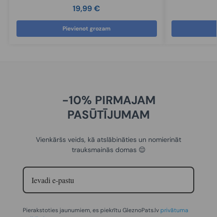
19,99
€
Pievienot grozam
-10% PIRMAJAM
PASŪTĪJUMAM
Vienkāršs veids, kā atslābināties un nomierināt
trauksmainās domas 😌
Pierakstoties jaunumiem, es piekrītu GleznoPats.lv
privātuma