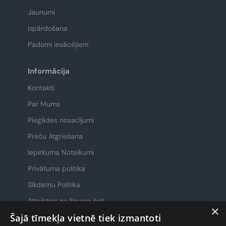
Jaunumi
Izpārdošana
Padomi iesācējiem
Informācija
Kontakti
Par Mums
Piegādes nosacījumi
Preču Atgriešana
Iepirkuma Noteikumi
Privātuma politika
Sīkdatņu Politika
Atteikties no līguma šeit
×
Šajā tīmekļa vietnē tiek izmantoti
Sazināsimies