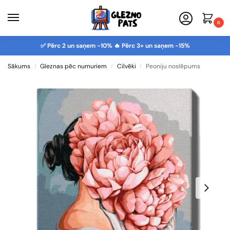
0
✅ Pērc 2 un saņem -10% 🔥 Pērc 3+ un saņem -15%
Sākums
Gleznas pēc numuriem
Cilvēki
Peoniju noslēpums
/
/
/