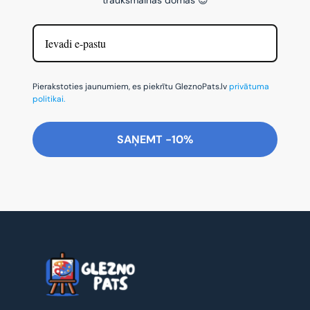
Pierakstoties jaunumiem, es piekrītu GleznoPats.lv
privātuma
politikai.
SAŅEMT -10%