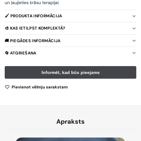
un ļaujieties krāsu terapijai.
🖌️ PRODUKTA INFORMĀCIJA
🎨 KAS IETILPST KOMPLEKTĀ?
🚚 PIEGĀDES INFORMĀCIJA
🔄 ATGRIEŠANA
Pievienot vēlmju sarakstam
Apraksts