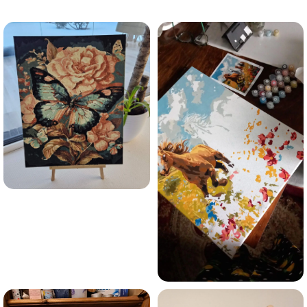
trauksmainās domas 😌
Esmu iepazinies ar GleznoPats.lv privātuma politiku un
piekrītu tai
GleznoPats.lv
Privātuma politika
SAŅEMT -10%