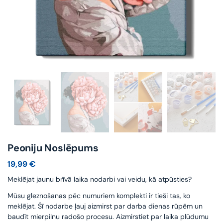
Peoniju Noslēpums
19,99
€
Meklējat jaunu brīvā laika nodarbi vai veidu, kā atpūsties?
Mūsu gleznošanas pēc numuriem komplekti ir tieši tas, ko
meklējat. Šī nodarbe ļauj aizmirst par darba dienas rūpēm un
baudīt mierpilnu radošo procesu. Aizmirstiet par laika plūdumu