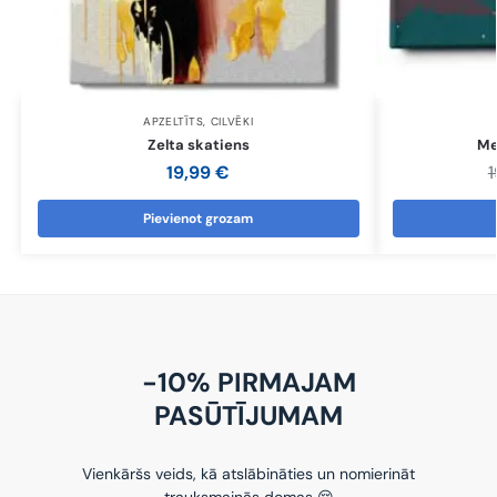
APZELTĪTS
,
CILVĒKI
Zelta skatiens
Me
19,99
€
Pievienot grozam
-10% PIRMAJAM
PASŪTĪJUMAM
Vienkāršs veids, kā atslābināties un nomierināt
trauksmainās domas 😌