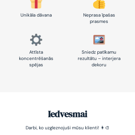
Unikāla dāvana
Neprasa īpašas
prasmes
Attīsta
Sniedz patīkamu
koncentrēšanās
rezultātu – interjera
spējas
dekoru
Iedvesmai
-10% pirmajam pasūtījumam
Darbi, ko uzgleznojuši mūsu klienti! 👩‍🎨
Vienkāršs veids, kā atslābināties un nomierināt