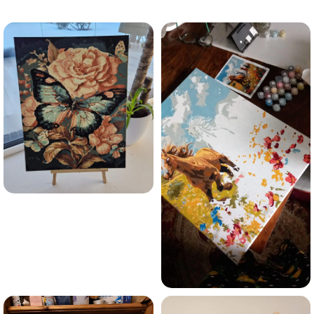
trauksmainās domas 😌
Esmu iepazinies ar GleznoPats.lv privātuma politiku un
piekrītu tai
GleznoPats.lv
Privātuma politika
SAŅEMT -10%