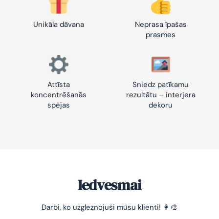
Unikāla dāvana
Neprasa īpašas
prasmes
Attīsta
Sniedz patīkamu
koncentrēšanās
rezultātu – interjera
spējas
dekoru
Iedvesmai
-10% pirmajam pasūtījumam
Darbi, ko uzgleznojuši mūsu klienti! 👩‍🎨
Vienkāršs veids, kā atslābināties un nomierināt