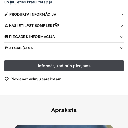
un ļaujieties krāsu terapijai.
🖌️ PRODUKTA INFORMĀCIJA
🎨 KAS IETILPST KOMPLEKTĀ?
🚚 PIEGĀDES INFORMĀCIJA
🔄 ATGRIEŠANA
Pievienot vēlmju sarakstam
Apraksts