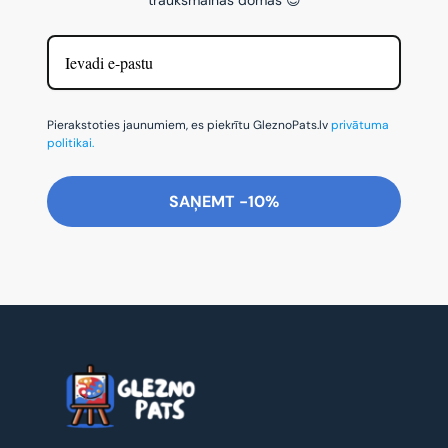
Pierakstoties jaunumiem, es piekrītu GleznoPats.lv
privātuma
politikai.
SAŅEMT -10%