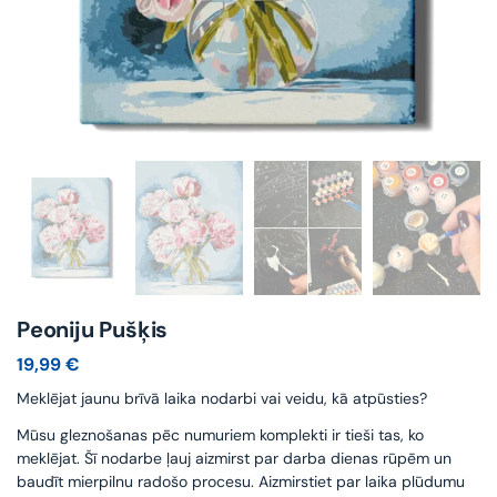
Peoniju Pušķis
19,99
€
Meklējat jaunu brīvā laika nodarbi vai veidu, kā atpūsties?
Mūsu gleznošanas pēc numuriem komplekti ir tieši tas, ko
meklējat. Šī nodarbe ļauj aizmirst par darba dienas rūpēm un
baudīt mierpilnu radošo procesu. Aizmirstiet par laika plūdumu