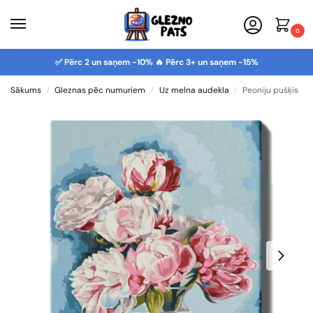
0
✅ Pērc 2 un saņem -10% 🔥 Pērc 3+ un saņem -15%
Sākums
Gleznas pēc numuriem
Uz melna audekla
Peoniju pušķis
/
/
/