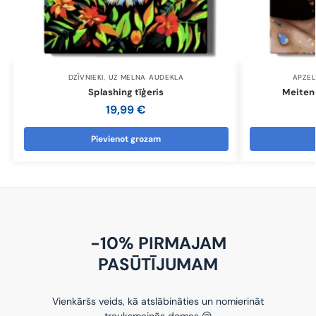
DZĪVNIEKI
,
UZ MELNA AUDEKLA
APZEL
Splashing tīģeris
Meitene
19,99
€
Pievienot grozam
-10% PIRMAJAM
PASŪTĪJUMAM
Vienkāršs veids, kā atslābināties un nomierināt
trauksmainās domas 😌