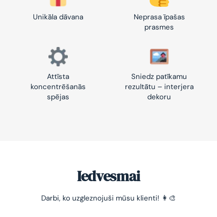
Unikāla dāvana
Neprasa īpašas
prasmes
Attīsta
Sniedz patīkamu
koncentrēšanās
rezultātu – interjera
spējas
dekoru
Iedvesmai
-10% pirmajam pasūtījumam
Darbi, ko uzgleznojuši mūsu klienti! 👩‍🎨
Vienkāršs veids, kā atslābināties un nomierināt
trauksmainās domas 😌