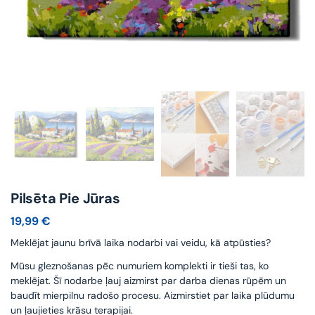
Pilsēta Pie Jūras
19,99
€
Meklējat jaunu brīvā laika nodarbi vai veidu, kā atpūsties?
Mūsu gleznošanas pēc numuriem komplekti ir tieši tas, ko
meklējat. Šī nodarbe ļauj aizmirst par darba dienas rūpēm un
baudīt mierpilnu radošo procesu. Aizmirstiet par laika plūdumu
un ļaujieties krāsu terapijai.