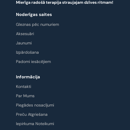
Mierīga radošā terapija straujajam dzīves ritmam!
Noderīgas saites
Gleznas pēc numuriem
Aksesuāri
Jaunumi
Izpārdošana
Padomi iesācējiem
Informācija
Kontakti
Par Mums
Piegādes nosacījumi
Preču Atgriešana
Iepirkuma Noteikumi