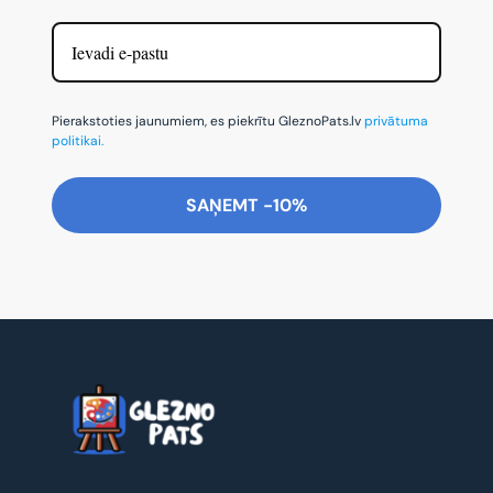
Pierakstoties jaunumiem, es piekrītu GleznoPats.lv
privātuma
politikai.
SAŅEMT -10%