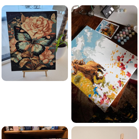
Esmu iepazinies ar GleznoPats.lv privātuma politiku un
piekrītu tai
GleznoPats.lv
Privātuma politika
SAŅEMT -10%