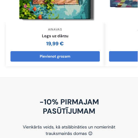
AINAVAS
Logs uz dārzu
19,99
€
Pievienot grozam
-10% PIRMAJAM
PASŪTĪJUMAM
Vienkāršs veids, kā atslābināties un nomierināt
trauksmainās domas 😌