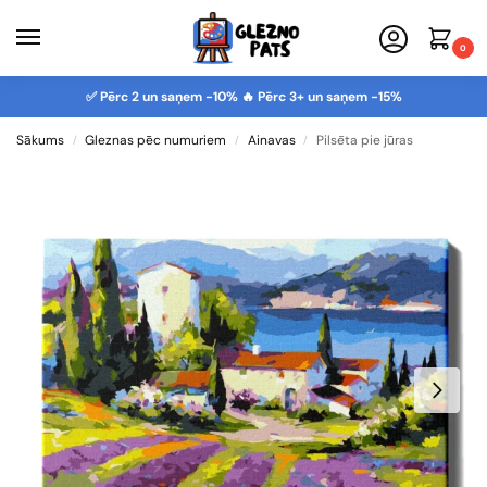
0
✅ Pērc 2 un saņem -10% 🔥 Pērc 3+ un saņem -15%
Sākums
Gleznas pēc numuriem
Ainavas
Pilsēta pie jūras
/
/
/