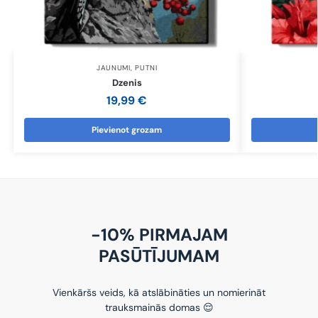
JAUNUMI
,
PUTNI
Dzenis
19,99
€
Pievienot grozam
-10% PIRMAJAM
PASŪTĪJUMAM
Vienkāršs veids, kā atslābināties un nomierināt
trauksmainās domas 😌