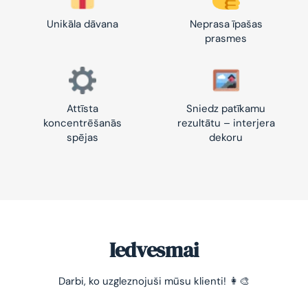
Unikāla dāvana
Neprasa īpašas
prasmes
Attīsta
Sniedz patīkamu
koncentrēšanās
rezultātu – interjera
spējas
dekoru
Iedvesmai
Darbi, ko uzgleznojuši mūsu klienti! 👩‍🎨