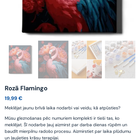
Rozā Flamingo
19,99
€
Meklējat jaunu brīvā laika nodarbi vai veidu, kā atpūsties?
Mūsu gleznošanas pēc numuriem komplekti ir tieši tas, ko
meklējat. Šī nodarbe ļauj aizmirst par darba dienas rūpēm un
baudīt mierpilnu radošo procesu. Aizmirstiet par laika plūdumu
un ļaujieties krāsu terapijai.