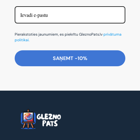
Pierakstoties jaunumiem, es piekrītu GleznoPats.lv
privātuma
politikai.
SAŅEMT -10%