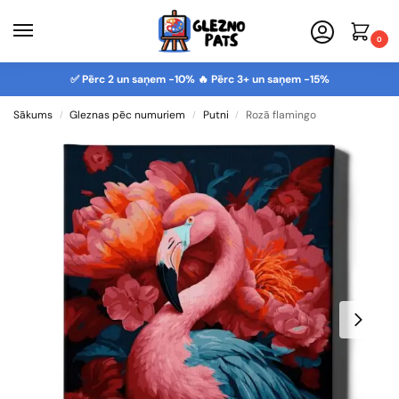
0
✅ Pērc 2 un saņem -10% 🔥 Pērc 3+ un saņem -15%
Sākums
Gleznas pēc numuriem
Putni
Rozā flamingo
/
/
/