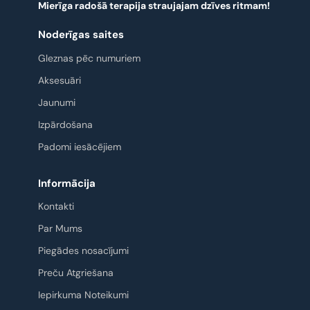
Mierīga radošā terapija straujajam dzīves ritmam!
Noderīgas saites
Gleznas pēc numuriem
Aksesuāri
Jaunumi
Izpārdošana
Padomi iesācējiem
Informācija
Kontakti
Par Mums
Piegādes nosacījumi
Preču Atgriešana
Iepirkuma Noteikumi