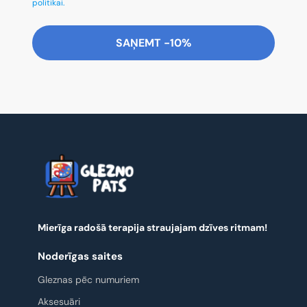
politikai.
SAŅEMT -10%
Mierīga radošā terapija straujajam dzīves ritmam!
Noderīgas saites
Gleznas pēc numuriem
Aksesuāri