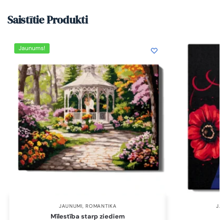
Saistītie Produkti
Jaunums!
JAUNUMI
,
ROMANTIKA
J
Mīlestība starp ziediem