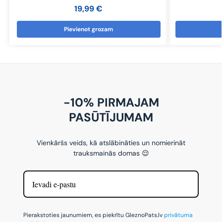
19,99
€
Pievienot grozam
-10% PIRMAJAM
PASŪTĪJUMAM
Vienkāršs veids, kā atslābināties un nomierināt
trauksmainās domas 😌
Pierakstoties jaunumiem, es piekrītu GleznoPats.lv
privātuma