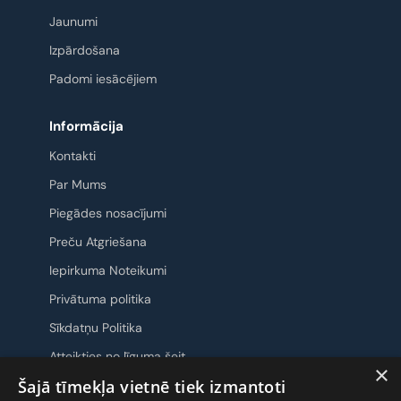
Jaunumi
Izpārdošana
Padomi iesācējiem
Informācija
Kontakti
Par Mums
Piegādes nosacījumi
Preču Atgriešana
Iepirkuma Noteikumi
Privātuma politika
Sīkdatņu Politika
Atteikties no līguma šeit
×
Šajā tīmekļa vietnē tiek izmantoti
Sazināsimies