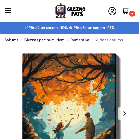
0
✅ Pērc 2 un saņem -10% 🔥 Pērc 3+ un saņem -15%
Sākums
Gleznas pēc numuriem
Romantika
Rudens datums
/
/
/