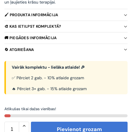
un ļaujieties krāsu terapijai.
🖌️ PRODUKTA INFORMĀCIJA
🎨 KAS IETILPST KOMPLEKTĀ?
🚚 PIEGĀDES INFORMĀCIJA
🔄 ATGRIEŠANA
Vairāk komplektu - lielāka atlaide! 🎉
✅ Pērciet 2 gab. - 10% atlaide grozam
🔥 Pērciet 3+ gab. - 15% atlaide grozam
Atlikušas tikai dažas vienības!
Pievienot grozam