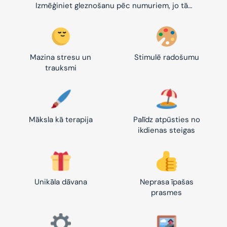
Izmēģiniet gleznošanu pēc numuriem, jo tā…
Mazina stresu un
Stimulē radošumu
trauksmi
Māksla kā terapija
Palīdz atpūsties no
ikdienas steigas
Unikāla dāvana
Neprasa īpašas
prasmes