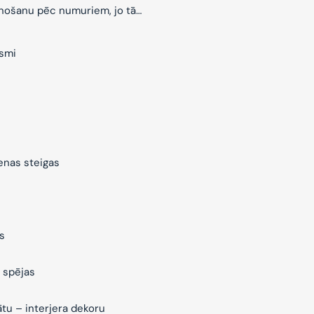
znošanu pēc numuriem, jo tā…
ksmi
ienas steigas
s
 spējas
ātu – interjera dekoru