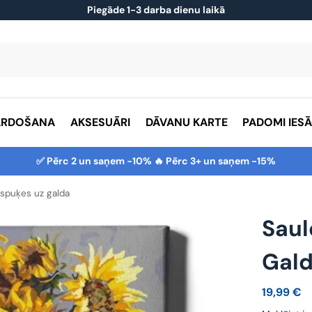
Piegāde 1-3 darba dienu laikā
ĀRDOŠANA
AKSESUĀRI
DĀVANU KARTE
PADOMI IES
✅ Pērc 2 un saņem -10% 🔥 Pērc 3+ un saņem -15%
spuķes uz galda
Saul
Gal
19,99
€