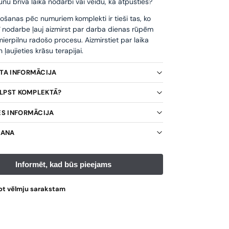
unu brīvā laika nodarbi vai veidu, kā atpūsties?
ošanas pēc numuriem komplekti ir tieši tas, ko
ī nodarbe ļauj aizmirst par darba dienas rūpēm
ierpilnu radošo procesu. Aizmirstiet par laika
ļaujieties krāsu terapijai.
KTA INFORMĀCIJA
TILPST KOMPLEKTĀ?
ES INFORMĀCIJA
ŠANA
ot vēlmju sarakstam