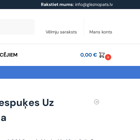
Rakstiet mums:
info@gleznopats.lv
Meklēt
Vēlmju saraksts
Mans konts
ĀCĒJIEM
0,00
€
0
espuķes Uz
da