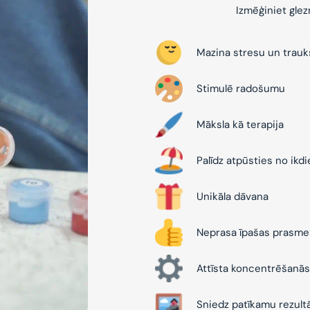
Izmēģiniet gle
Mazina stresu un trau
Stimulē radošumu
Māksla kā terapija
Palīdz atpūsties no ikd
Unikāla dāvana
Neprasa īpašas prasme
Attīsta koncentrēšanās
Sniedz patīkamu rezult