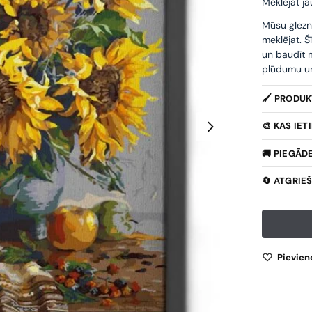
Meklējat ja
Mūsu glezn
meklējat. Š
un baudīt m
plūdumu un 
🖌️ PRODU
🎨 KAS IE
🚚 PIEGĀD
🔄 ATGRIE
Pievien