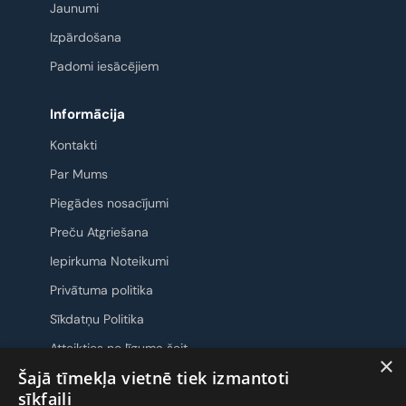
Jaunumi
Izpārdošana
Padomi iesācējiem
Informācija
Kontakti
Par Mums
Piegādes nosacījumi
Preču Atgriešana
Iepirkuma Noteikumi
Privātuma politika
Sīkdatņu Politika
Atteikties no līguma šeit
×
Šajā tīmekļa vietnē tiek izmantoti
Sazināsimies
sīkfaili