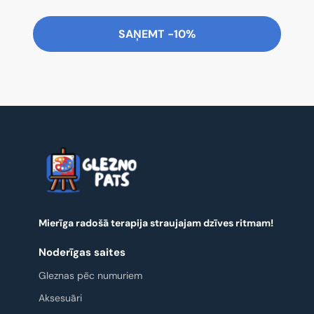
SAŅEMT -10%
Mierīga radošā terapija straujajam dzīves ritmam!
Noderīgas saites
Gleznas pēc numuriem
Aksesuāri