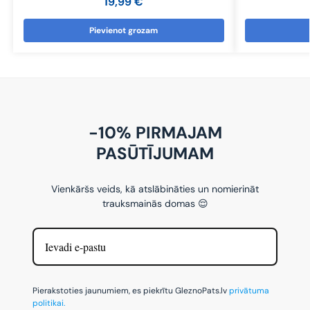
19,99
€
Pievienot grozam
-10% PIRMAJAM
PASŪTĪJUMAM
Vienkāršs veids, kā atslābināties un nomierināt
trauksmainās domas 😌
Pierakstoties jaunumiem, es piekrītu GleznoPats.lv
privātuma
politikai.