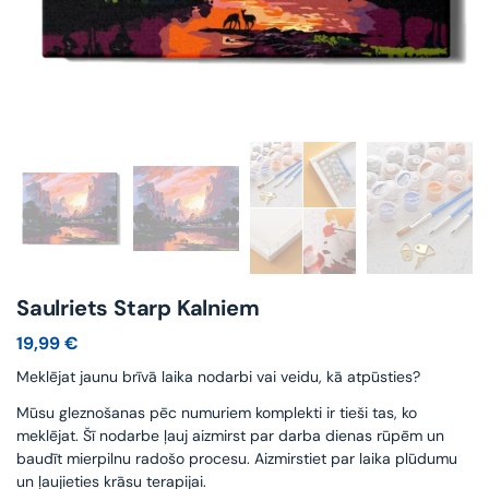
Saulriets Starp Kalniem
19,99
€
Meklējat jaunu brīvā laika nodarbi vai veidu, kā atpūsties?
Mūsu gleznošanas pēc numuriem komplekti ir tieši tas, ko
meklējat. Šī nodarbe ļauj aizmirst par darba dienas rūpēm un
baudīt mierpilnu radošo procesu. Aizmirstiet par laika plūdumu
un ļaujieties krāsu terapijai.