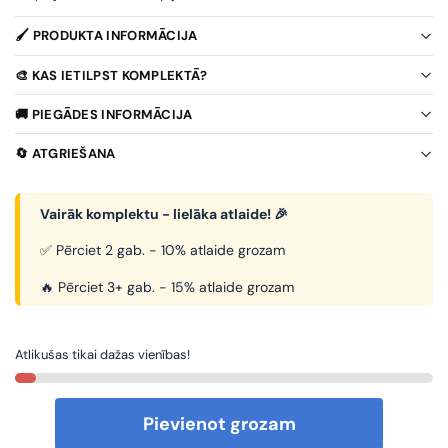
🖌️ PRODUKTA INFORMĀCIJA
🎨 KAS IETILPST KOMPLEKTĀ?
🚚 PIEGĀDES INFORMĀCIJA
🔄 ATGRIEŠANA
Vairāk komplektu - lielāka atlaide! 🎉
✅ Pērciet 2 gab. - 10% atlaide grozam
🔥 Pērciet 3+ gab. - 15% atlaide grozam
Atlikušas tikai dažas vienības!
Pievienot grozam