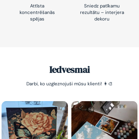
Attīsta
Sniedz patīkamu
koncentrēšanās
rezultātu – interjera
spējas
dekoru
-10% pirmajam pasūtījumam
Vienkāršs veids, kā atslābināties un nomierināt
trauksmainās domas 😌
Iedvesmai
Darbi, ko uzgleznojuši mūsu klienti! 👩‍🎨
Esmu iepazinies ar GleznoPats.lv privātuma politiku un
piekrītu tai
GleznoPats.lv
Privātuma politika
SAŅEMT -10%