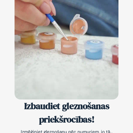
Izbaudiet gleznošanas
priekšrocības!
Izmēģiniet gleznošanu pēc numuriem, jo tā…