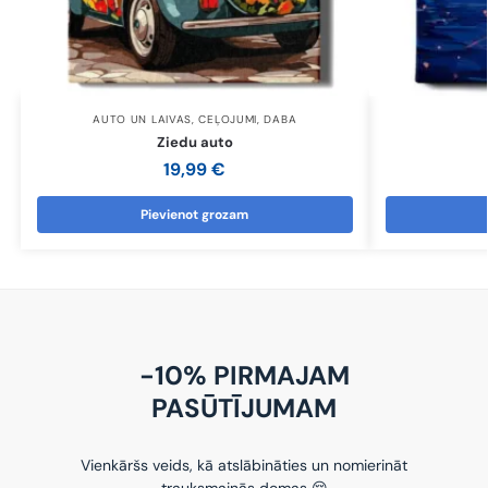
AUTO UN LAIVAS
,
CEĻOJUMI
,
DABA
Ziedu auto
19,99
€
Pievienot grozam
-10% PIRMAJAM
PASŪTĪJUMAM
Vienkāršs veids, kā atslābināties un nomierināt
trauksmainās domas 😌