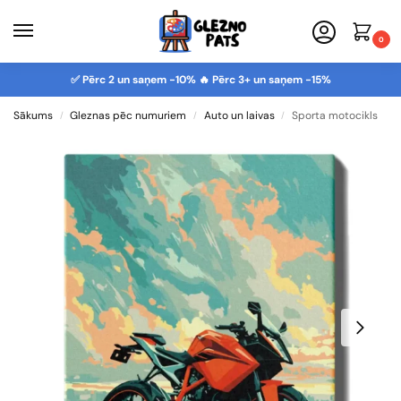
0
✅ Pērc 2 un saņem -10% 🔥 Pērc 3+ un saņem -15%
Sākums
Gleznas pēc numuriem
Auto un laivas
Sporta motocikls
/
/
/