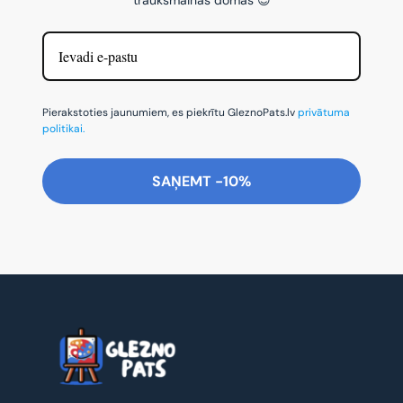
Pierakstoties jaunumiem, es piekrītu GleznoPats.lv
privātuma
politikai.
SAŅEMT -10%