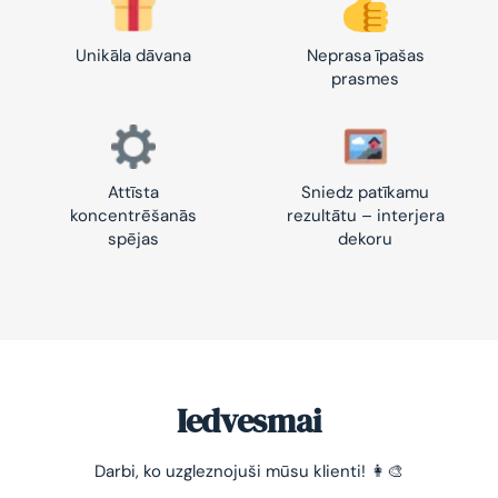
Unikāla dāvana
Neprasa īpašas
prasmes
Attīsta
Sniedz patīkamu
koncentrēšanās
rezultātu – interjera
spējas
dekoru
Iedvesmai
Darbi, ko uzgleznojuši mūsu klienti! 👩‍🎨