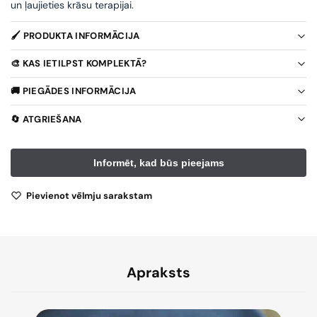
un ļaujieties krāsu terapijai.
🖌️ PRODUKTA INFORMĀCIJA
🎨 KAS IETILPST KOMPLEKTĀ?
🚚 PIEGĀDES INFORMĀCIJA
🔄 ATGRIEŠANA
Pievienot vēlmju sarakstam
Apraksts