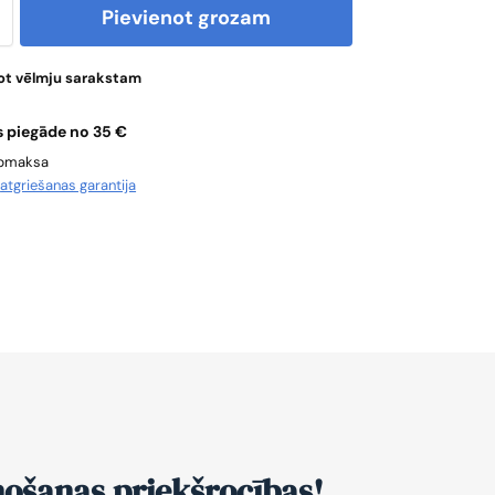
Pievienot grozam
ot vēlmju sarakstam
 piegāde no 35 €
apmaksa
u
atgriešanas garantija
nošanas priekšrocības!