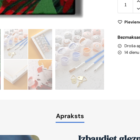
Pievien
Bezmaksas
Droša 
14 dien
Apraksts
Izbaudiet glez