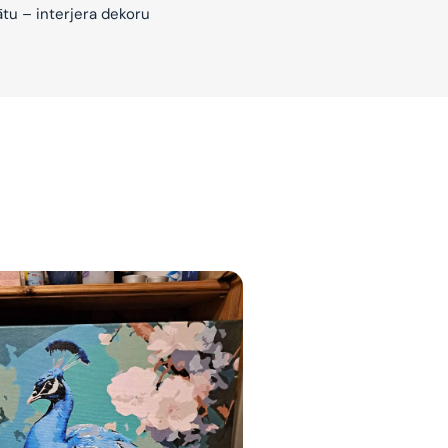
ātu – interjera dekoru
jam
am
bināties un
s domas 😌