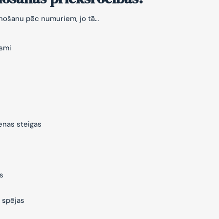
znošanu pēc numuriem, jo tā…
ksmi
ienas steigas
s
 spējas