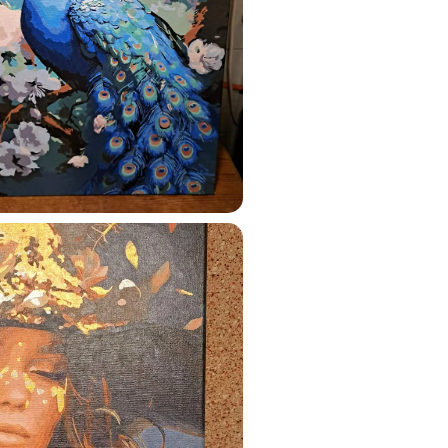
ats.lv
u tai
%