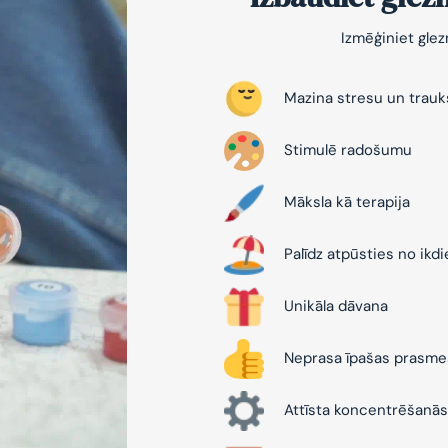
Izmēģiniet gle
Mazina stresu un trau
Stimulē radošumu
Māksla kā terapija
Palīdz atpūsties no ikd
Unikāla dāvana
Neprasa īpašas prasme
Attīsta koncentrēšanās