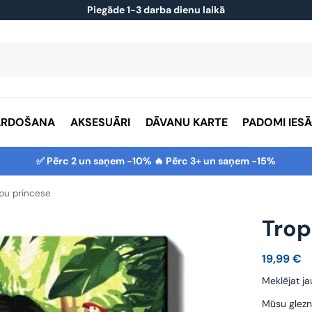
Piegāde 1-3 darba dienu laikā
ĀRDOŠANA
AKSESUĀRI
DĀVANU KARTE
PADOMI IES
✅ Pērc 2 un saņem -10% 🔥 Pērc 3+ un saņem -15%
pu princese
Trop
19,99
€
Meklējat ja
Mūsu glezn