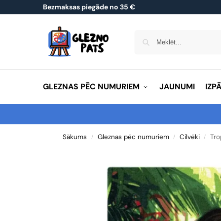
Bezmaksas piegāde no 35 €
GLEZNAS PĒC NUMURIEM
JAUNUMI
IZP
Sākums
Gleznas pēc numuriem
Cilvēki
Tro
/
/
/