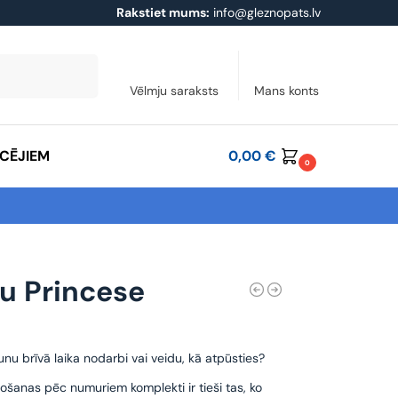
Rakstiet mums:
info@gleznopats.lv
Meklēt
Vēlmju saraksts
Mans konts
ĀCĒJIEM
0,00
€
0
u Princese
unu brīvā laika nodarbi vai veidu, kā atpūsties?
ošanas pēc numuriem komplekti ir tieši tas, ko