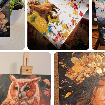
Esmu iepazinies ar GleznoP
privātuma politiku un piekrīt
GleznoPats.lv
Privātuma politika
SAŅEMT -10