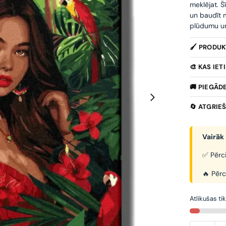
meklējat. Š
un baudīt m
plūdumu un 
🖌️ PRODU
🎨 KAS IE
🚚 PIEGĀD
🔄 ATGRIE
Vairāk 
✅ Pērci
🔥 Pērc
Atlikušas ti