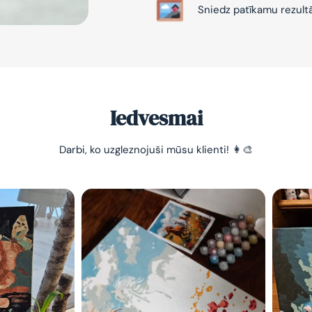
Sniedz patīkamu rezult
Iedvesmai
-10% pirma
Darbi, ko uzgleznojuši mūsu klienti! 👩‍🎨
pasūtījum
Vienkāršs veids, kā atslā
nomierināt trauksmainā