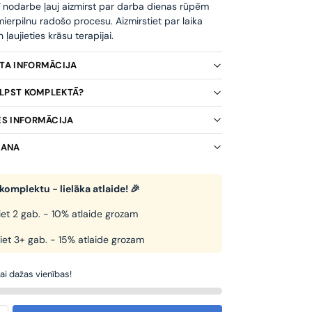
ī nodarbe ļauj aizmirst par darba dienas rūpēm
ierpilnu radošo procesu. Aizmirstiet par laika
ļaujieties krāsu terapijai.
KTA INFORMĀCIJA
TILPST KOMPLEKTĀ?
ES INFORMĀCIJA
ŠANA
komplektu - lielāka atlaide! 🎉
et 2 gab. - 10% atlaide grozam
iet 3+ gab. - 15% atlaide grozam
kai dažas vienības!