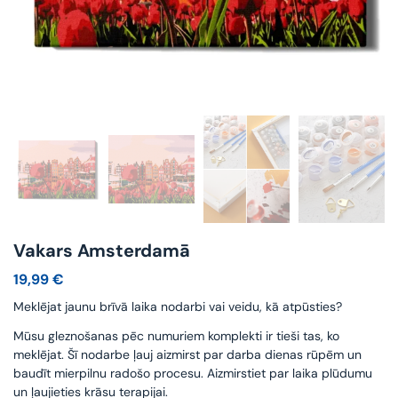
Vakars Amsterdamā
19,99
€
Meklējat jaunu brīvā laika nodarbi vai veidu, kā atpūsties?
Mūsu gleznošanas pēc numuriem komplekti ir tieši tas, ko
meklējat. Šī nodarbe ļauj aizmirst par darba dienas rūpēm un
baudīt mierpilnu radošo procesu. Aizmirstiet par laika plūdumu
un ļaujieties krāsu terapijai.