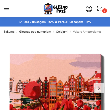
0
✅ Pērc 2 un saņem -10% 🔥 Pērc 3+ un saņem -15%
Sākums
Gleznas pēc numuriem
Ceļojumi
Vakars Amsterdamā
/
/
/