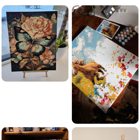
Esmu iepazinies ar GleznoPats.lv privātuma politiku un
piekrītu tai
GleznoPats.lv
Privātuma politika
SAŅEMT -10%