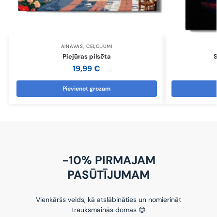
AINAVAS
,
CEĻOJUMI
Piejūras pilsēta
S
19,99
€
Pievienot grozam
-10% PIRMAJAM
PASŪTĪJUMAM
Vienkāršs veids, kā atslābināties un nomierināt
trauksmainās domas 😌