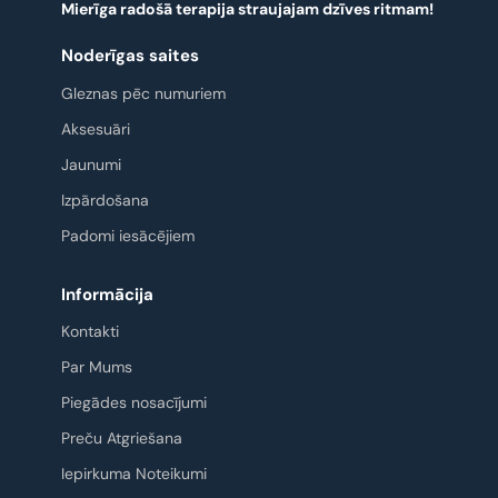
Mierīga radošā terapija straujajam dzīves ritmam!
Noderīgas saites
Gleznas pēc numuriem
Aksesuāri
Jaunumi
Izpārdošana
Padomi iesācējiem
Informācija
Kontakti
Par Mums
Piegādes nosacījumi
Preču Atgriešana
Iepirkuma Noteikumi