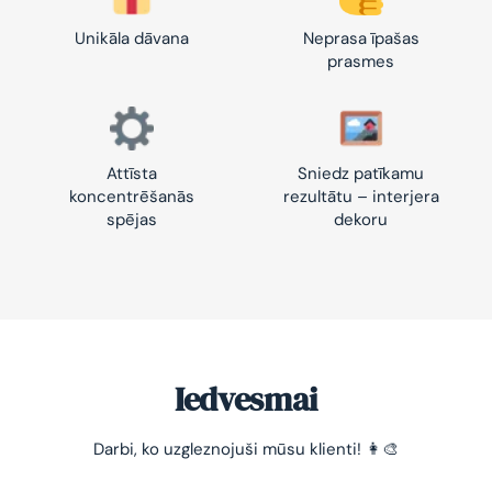
Unikāla dāvana
Neprasa īpašas
prasmes
Attīsta
Sniedz patīkamu
koncentrēšanās
rezultātu – interjera
spējas
dekoru
Iedvesmai
-10% pirmajam pasūtījumam
Darbi, ko uzgleznojuši mūsu klienti! 👩‍🎨
Vienkāršs veids, kā atslābināties un nomierināt
trauksmainās domas 😌