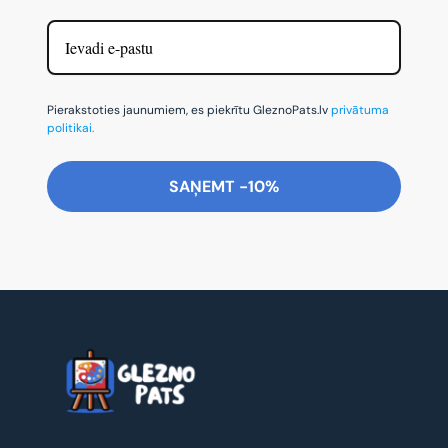
Pierakstoties jaunumiem, es piekrītu GleznoPats.lv
privātuma
politikai.
SAŅEMT -10%