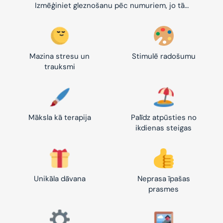
Izmēģiniet gleznošanu pēc numuriem, jo tā…
Mazina stresu un
Stimulē radošumu
trauksmi
Māksla kā terapija
Palīdz atpūsties no
ikdienas steigas
Unikāla dāvana
Neprasa īpašas
prasmes