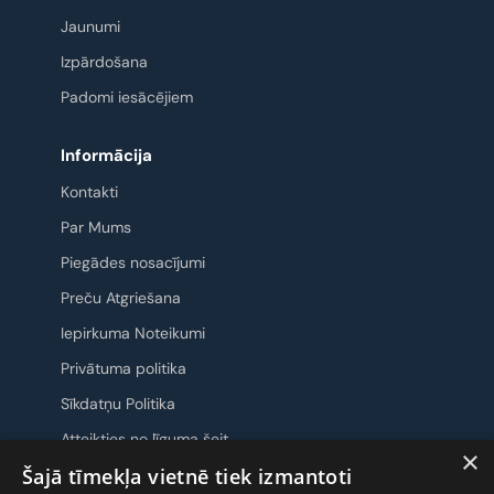
Jaunumi
Izpārdošana
Padomi iesācējiem
Informācija
Kontakti
Par Mums
Piegādes nosacījumi
Preču Atgriešana
Iepirkuma Noteikumi
Privātuma politika
Sīkdatņu Politika
Atteikties no līguma šeit
×
Šajā tīmekļa vietnē tiek izmantoti
Sazināsimies