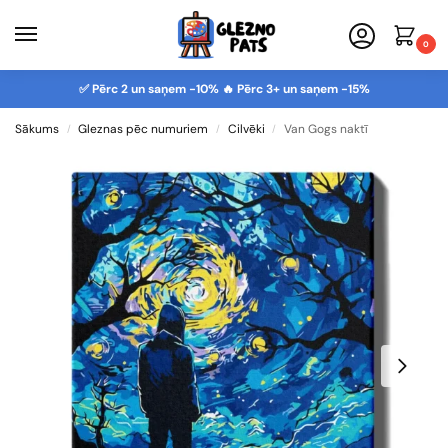
0
✅ Pērc 2 un saņem -10% 🔥 Pērc 3+ un saņem -15%
Sākums
Gleznas pēc numuriem
Cilvēki
Van Gogs naktī
/
/
/