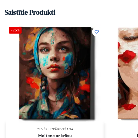
Saistītie Produkti
-25%
CILVĒKI
,
IZPĀRDOŠANA
Meitene ar krāsu