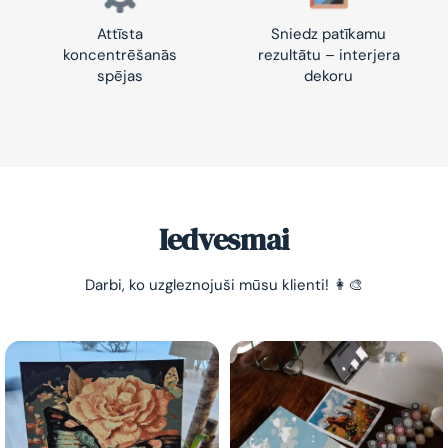
Attīsta
Sniedz patīkamu
koncentrēšanās
rezultātu – interjera
spējas
dekoru
-10% pirmajam pasūtījumam
Vienkāršs veids, kā atslābināties un nomierināt
trauksmainās domas 😌
Iedvesmai
Darbi, ko uzgleznojuši mūsu klienti! 👩‍🎨
Esmu iepazinies ar GleznoPats.lv privātuma politiku un
piekrītu tai
GleznoPats.lv
Privātuma politika
SAŅEMT -10%