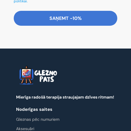
politikai.
SAŅEMT -10%
Mierīga radošā terapija straujajam dzīves ritmam!
Noderīgas saites
Gleznas pēc numuriem
Aksesuāri