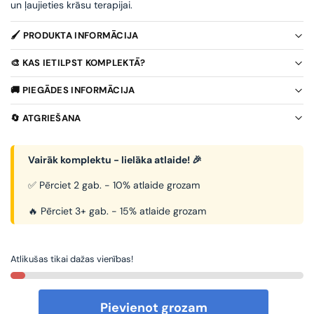
un ļaujieties krāsu terapijai.
🖌️ PRODUKTA INFORMĀCIJA
🎨 KAS IETILPST KOMPLEKTĀ?
🚚 PIEGĀDES INFORMĀCIJA
🔄 ATGRIEŠANA
Vairāk komplektu - lielāka atlaide! 🎉
✅ Pērciet 2 gab. - 10% atlaide grozam
🔥 Pērciet 3+ gab. - 15% atlaide grozam
Atlikušas tikai dažas vienības!
Pievienot grozam