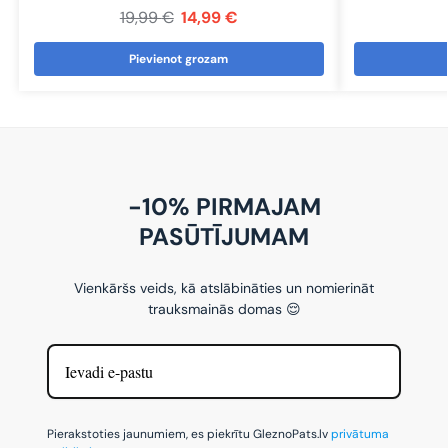
19,99
€
14,99
€
Pievienot grozam
-10% PIRMAJAM
PASŪTĪJUMAM
Vienkāršs veids, kā atslābināties un nomierināt
trauksmainās domas 😌
Pierakstoties jaunumiem, es piekrītu GleznoPats.lv
privātuma