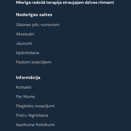
Mierīga radošā terapija straujajam dzīves ritmam!
Noderīgas saites
Gleznas pēc numuriem
Aksesuāri
Jaunumi
Izpārdošana
Padomi iesācējiem
Informācija
Kontakti
Par Mums
Piegādes nosacījumi
Preču Atgriešana
Iepirkuma Noteikumi