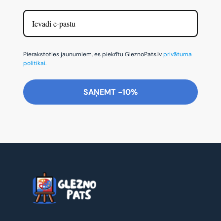
Pierakstoties jaunumiem, es piekrītu GleznoPats.lv
privātuma
politikai.
SAŅEMT -10%