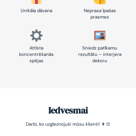
Unikāla dāvana
Neprasa īpašas
prasmes
Attīsta
Sniedz patīkamu
koncentrēšanās
rezultātu – interjera
spējas
dekoru
Iedvesmai
-10% pirmajam pasūtījumam
Darbi, ko uzgleznojuši mūsu klienti! 👩‍🎨
Vienkāršs veids, kā atslābināties un nomierināt
trauksmainās domas 😌