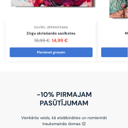
CILVĒKI
,
IZPĀRDOŠANA
Zirgu skriešanās sacīkstes
M
19,99
€
14,99
€
Pievienot grozam
-10% PIRMAJAM
PASŪTĪJUMAM
Vienkāršs veids, kā atslābināties un nomierināt
trauksmainās domas 😌