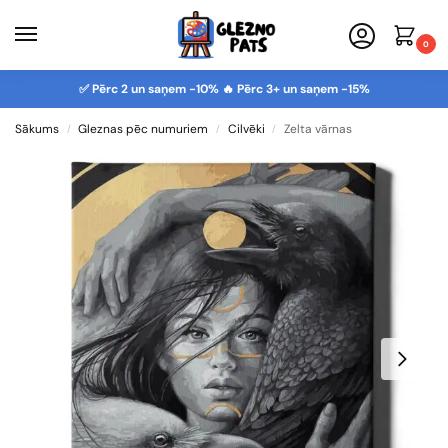
0
✅ Pērc 2 un saņem -10% 🔥 Pērc 3+ un saņem -15%
Sākums
Gleznas pēc numuriem
Cilvēki
Zelta vārnas
/
/
/