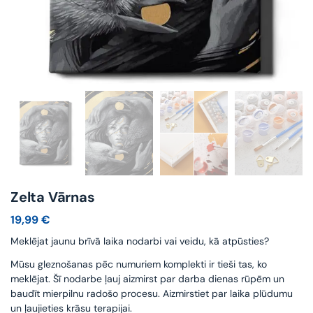
Zelta Vārnas
19,99
€
Meklējat jaunu brīvā laika nodarbi vai veidu, kā atpūsties?
Mūsu gleznošanas pēc numuriem komplekti ir tieši tas, ko
meklējat. Šī nodarbe ļauj aizmirst par darba dienas rūpēm un
baudīt mierpilnu radošo procesu. Aizmirstiet par laika plūdumu
un ļaujieties krāsu terapijai.