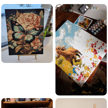
Esmu iepazinies ar GleznoPats.lv privātuma politiku un
piekrītu tai
GleznoPats.lv
Privātuma politika
SAŅEMT -10%