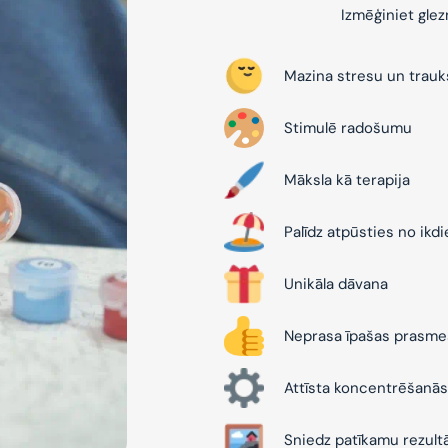
Izmēģiniet gle
Mazina stresu un trau
Stimulē radošumu
Māksla kā terapija
Palīdz atpūsties no ikd
Unikāla dāvana
Neprasa īpašas prasme
Attīsta koncentrēšanās
Sniedz patīkamu rezult