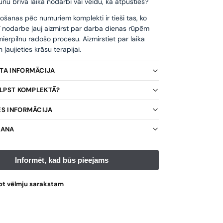
unu brīvā laika nodarbi vai veidu, kā atpūsties?
ošanas pēc numuriem komplekti ir tieši tas, ko
ī nodarbe ļauj aizmirst par darba dienas rūpēm
ierpilnu radošo procesu. Aizmirstiet par laika
ļaujieties krāsu terapijai.
KTA INFORMĀCIJA
TILPST KOMPLEKTĀ?
ES INFORMĀCIJA
ŠANA
ot vēlmju sarakstam