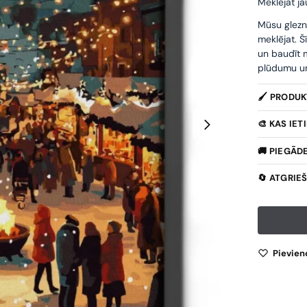
Meklējat ja
Mūsu glezn
meklējat. Š
un baudīt m
plūdumu un 
🖌️ PRODU
🎨 KAS IE
🚚 PIEGĀD
🔄 ATGRIE
Pievien