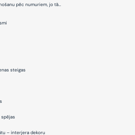
znošanu pēc numuriem, jo tā…
ksmi
ienas steigas
s
 spējas
ātu – interjera dekoru