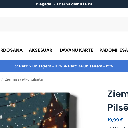
Piegāde 1-3 darba dienu laikā
ĀRDOŠANA
AKSESUĀRI
DĀVANU KARTE
PADOMI IES
✅ Pērc 2 un saņem -10% 🔥 Pērc 3+ un saņem -15%
Ziemassvētku pilsēta
/
Zie
Pils
19,99
€