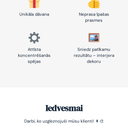
Unikāla dāvana
Neprasa īpašas
prasmes
Attīsta
Sniedz patīkamu
koncentrēšanās
rezultātu – interjera
spējas
dekoru
Iedvesmai
Darbi, ko uzgleznojuši mūsu klienti! 👩‍🎨