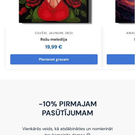
CILVĒKI
,
JAUNUMI
,
ZIEDI
AINA
Rožu melodija
19,99
€
Pievienot grozam
-10% PIRMAJAM
PASŪTĪJUMAM
Vienkāršs veids, kā atslābināties un nomierināt
trauksmainās domas 😌