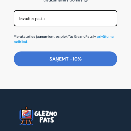
Pierakstoties jaunumiem, es piekrītu GleznoPats.lv
privātuma
politikai.
SAŅEMT -10%