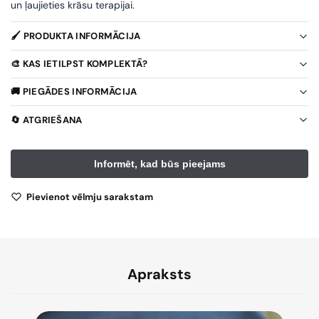
un ļaujieties krāsu terapijai.
🖌️ PRODUKTA INFORMĀCIJA
🎨 KAS IETILPST KOMPLEKTĀ?
🚚 PIEGĀDES INFORMĀCIJA
🔄 ATGRIEŠANA
Pievienot vēlmju sarakstam
Apraksts