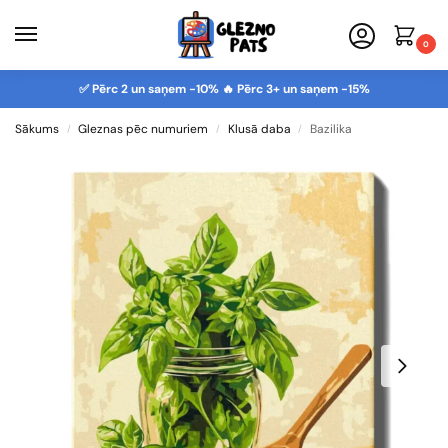
0
✅ Pērc 2 un saņem -10% 🔥 Pērc 3+ un saņem -15%
Sākums
Gleznas pēc numuriem
Klusā daba
Bazilika
/
/
/