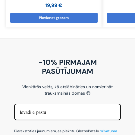
19,99
€
Pievienot grozam
-10% PIRMAJAM
PASŪTĪJUMAM
Vienkāršs veids, kā atslābināties un nomierināt
trauksmainās domas 😌
Pierakstoties jaunumiem, es piekrītu GleznoPats.lv
privātuma