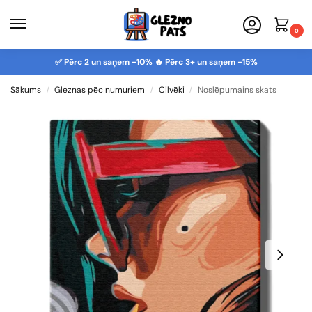
0
✅ Pērc 2 un saņem -10% 🔥 Pērc 3+ un saņem -15%
Sākums
Gleznas pēc numuriem
Cilvēki
Noslēpumains skats
/
/
/