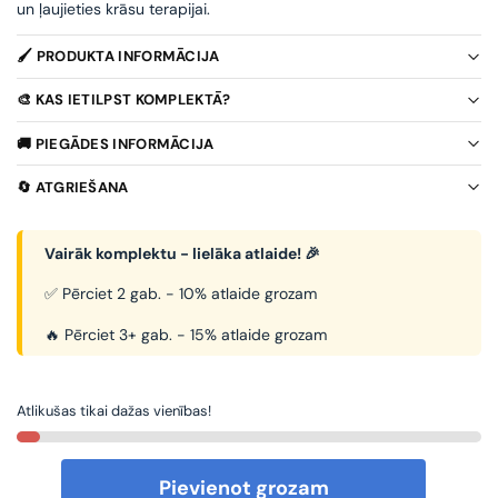
un ļaujieties krāsu terapijai.
🖌️ PRODUKTA INFORMĀCIJA
🎨 KAS IETILPST KOMPLEKTĀ?
🚚 PIEGĀDES INFORMĀCIJA
🔄 ATGRIEŠANA
Vairāk komplektu - lielāka atlaide! 🎉
✅ Pērciet 2 gab. - 10% atlaide grozam
🔥 Pērciet 3+ gab. - 15% atlaide grozam
Atlikušas tikai dažas vienības!
Pievienot grozam