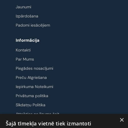
Jaunumi
Izpārdošana
Padomi iesācējiem
Informācija
Kontakti
Par Mums
Piegādes nosacījumi
Preču Atgriešana
Iepirkuma Noteikumi
Privātuma politika
Sīkdatņu Politika
Atteikties no līguma šeit
×
Šajā tīmekļa vietnē tiek izmantoti
Sazināsimies