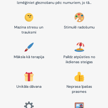
Izmēģiniet gleznošanu pēc numuriem, jo tā…
Mazina stresu un
Stimulē radošumu
trauksmi
Māksla kā terapija
Palīdz atpūsties no
ikdienas steigas
Unikāla dāvana
Neprasa īpašas
prasmes