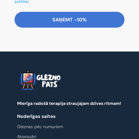
politikai.
SAŅEMT -10%
Mierīga radošā terapija straujajam dzīves ritmam!
Noderīgas saites
Gleznas pēc numuriem
Aksesuāri