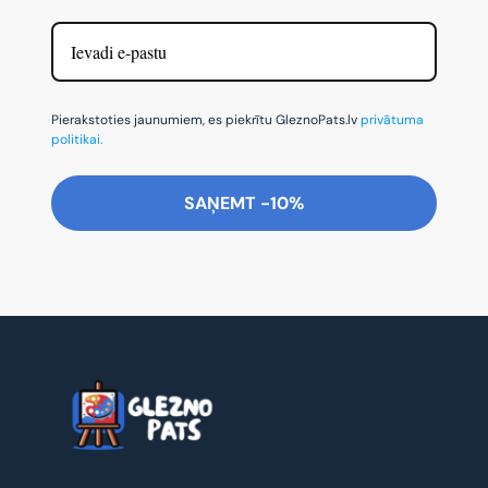
Pierakstoties jaunumiem, es piekrītu GleznoPats.lv
privātuma
politikai.
SAŅEMT -10%