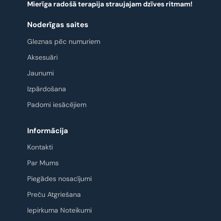
Mierīga radošā terapija straujajam dzīves ritmam!
Noderīgas saites
Gleznas pēc numuriem
Aksesuāri
Jaunumi
Izpārdošana
Padomi iesācējiem
Informācija
Kontakti
Par Mums
Piegādes nosacījumi
Preču Atgriešana
Iepirkuma Noteikumi