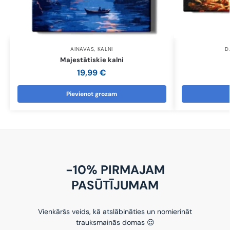
AINAVAS
,
KALNI
D
Majestātiskie kalni
19,99
€
Pievienot grozam
-10% PIRMAJAM
PASŪTĪJUMAM
Vienkāršs veids, kā atslābināties un nomierināt
trauksmainās domas 😌