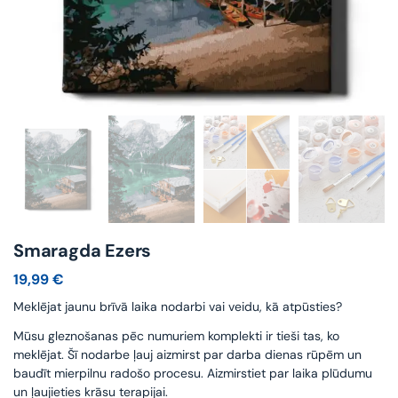
Smaragda Ezers
19,99
€
Meklējat jaunu brīvā laika nodarbi vai veidu, kā atpūsties?
Mūsu gleznošanas pēc numuriem komplekti ir tieši tas, ko
meklējat. Šī nodarbe ļauj aizmirst par darba dienas rūpēm un
baudīt mierpilnu radošo procesu. Aizmirstiet par laika plūdumu
un ļaujieties krāsu terapijai.