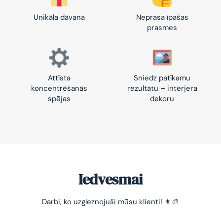
Unikāla dāvana
Neprasa īpašas
prasmes
Attīsta
Sniedz patīkamu
koncentrēšanās
rezultātu – interjera
spējas
dekoru
Iedvesmai
Darbi, ko uzgleznojuši mūsu klienti! 👩‍🎨