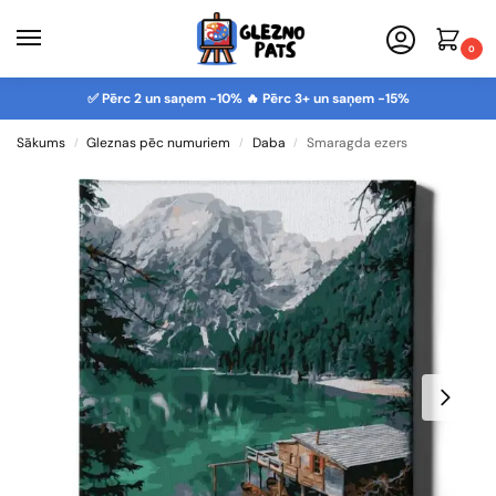
0
✅ Pērc 2 un saņem -10% 🔥 Pērc 3+ un saņem -15%
Sākums
Gleznas pēc numuriem
Daba
Smaragda ezers
/
/
/