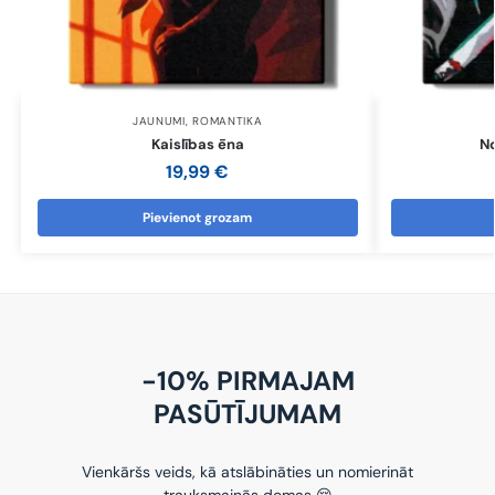
JAUNUMI
,
ROMANTIKA
Kaislības ēna
N
19,99
€
Pievienot grozam
-10% PIRMAJAM
PASŪTĪJUMAM
Vienkāršs veids, kā atslābināties un nomierināt
trauksmainās domas 😌