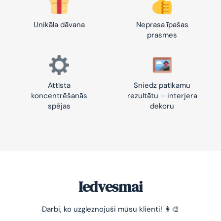
Unikāla dāvana
Neprasa īpašas
prasmes
Attīsta
Sniedz patīkamu
koncentrēšanās
rezultātu – interjera
spējas
dekoru
Iedvesmai
-10% pirmajam pasūtījumam
Darbi, ko uzgleznojuši mūsu klienti! 👩‍🎨
Vienkāršs veids, kā atslābināties un nomierināt