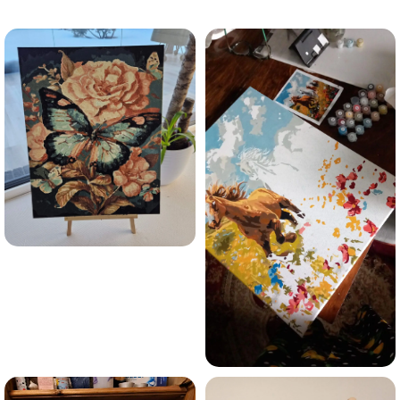
trauksmainās domas 😌
Esmu iepazinies ar GleznoPats.lv privātuma politiku un
piekrītu tai
GleznoPats.lv
Privātuma politika
SAŅEMT -10%