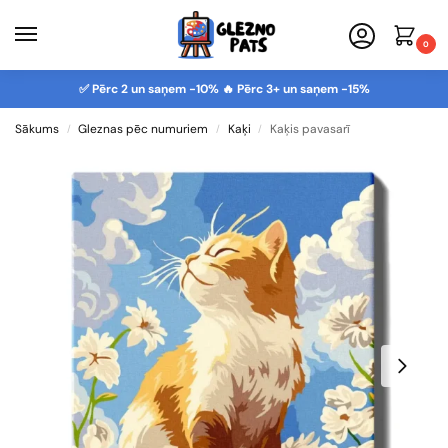
0
✅ Pērc 2 un saņem -10% 🔥 Pērc 3+ un saņem -15%
Sākums
Gleznas pēc numuriem
Kaķi
Kaķis pavasarī
/
/
/