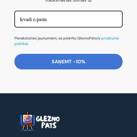
Pierakstoties jaunumiem, es piekrītu GleznoPats.lv
privātuma
politikai.
SAŅEMT -10%