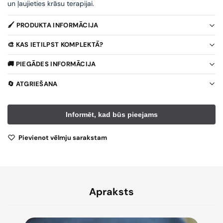
un ļaujieties krāsu terapijai.
🖌️ PRODUKTA INFORMĀCIJA
🎨 KAS IETILPST KOMPLEKTĀ?
🚚 PIEGĀDES INFORMĀCIJA
🔄 ATGRIEŠANA
Pievienot vēlmju sarakstam
Apraksts