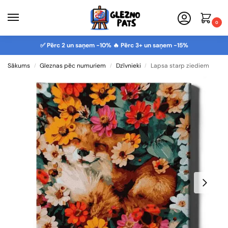
0
✅ Pērc 2 un saņem -10% 🔥 Pērc 3+ un saņem -15%
Sākums
Gleznas pēc numuriem
Dzīvnieki
Lapsa starp ziediem
/
/
/