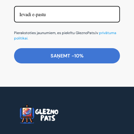
Pierakstoties jaunumiem, es piekrītu GleznoPats.lv
privātuma
politikai.
SAŅEMT -10%