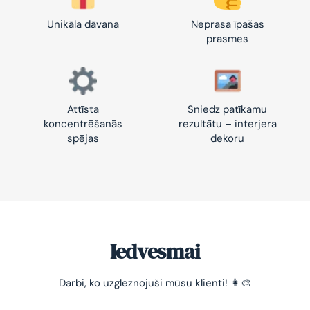
Unikāla dāvana
Neprasa īpašas
prasmes
Attīsta
Sniedz patīkamu
koncentrēšanās
rezultātu – interjera
spējas
dekoru
Iedvesmai
Darbi, ko uzgleznojuši mūsu klienti! 👩‍🎨