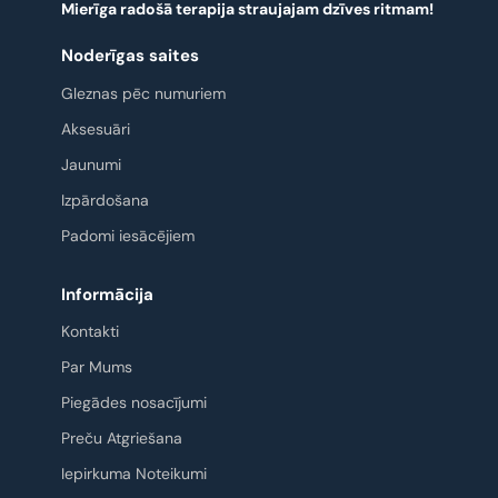
Mierīga radošā terapija straujajam dzīves ritmam!
Noderīgas saites
Gleznas pēc numuriem
Aksesuāri
Jaunumi
Izpārdošana
Padomi iesācējiem
Informācija
Kontakti
Par Mums
Piegādes nosacījumi
Preču Atgriešana
Iepirkuma Noteikumi