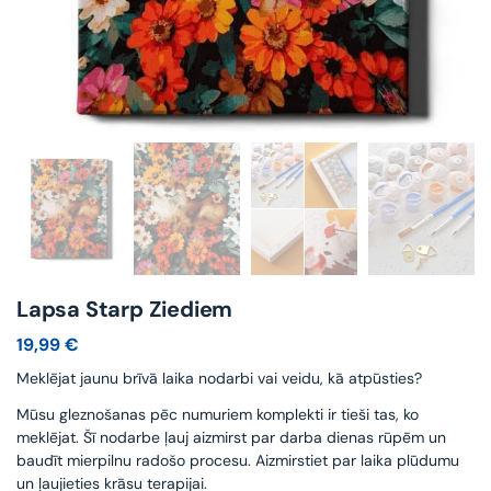
Lapsa Starp Ziediem
19,99
€
Meklējat jaunu brīvā laika nodarbi vai veidu, kā atpūsties?
Mūsu gleznošanas pēc numuriem komplekti ir tieši tas, ko
meklējat. Šī nodarbe ļauj aizmirst par darba dienas rūpēm un
baudīt mierpilnu radošo procesu. Aizmirstiet par laika plūdumu
un ļaujieties krāsu terapijai.