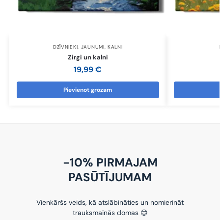
DZĪVNIEKI
,
JAUNUMI
,
KALNI
Zirgi un kalni
19,99
€
Pievienot grozam
-10% PIRMAJAM
PASŪTĪJUMAM
Vienkāršs veids, kā atslābināties un nomierināt
trauksmainās domas 😌