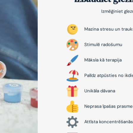
Izmēģiniet gle
Mazina stresu un trau
Stimulē radošumu
Māksla kā terapija
Palīdz atpūsties no ikd
Unikāla dāvana
Neprasa īpašas prasme
Attīsta koncentrēšanās