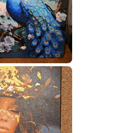
ats.lv
u tai
%