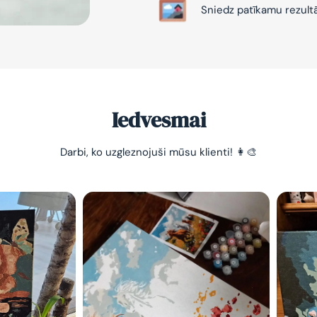
Sniedz patīkamu rezult
Iedvesmai
-10% pirma
Darbi, ko uzgleznojuši mūsu klienti! 👩‍🎨
pasūtījum
Vienkāršs veids, kā atslā
nomierināt trauksmainā