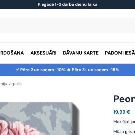
Piegāde 1-3 darba dienu laikā
ĀRDOŠANA
AKSESUĀRI
DĀVANU KARTE
PADOMI IES
✅ Pērc 2 un saņem -10% 🔥 Pērc 3+ un saņem -15%
niju virpulis
Peon
19,99
€
Meklējat ja
Mūsu glezn