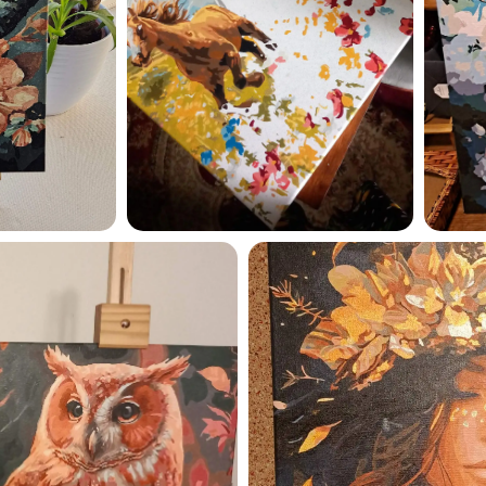
Esmu iepazinies ar GleznoP
privātuma politiku un piekrīt
GleznoPats.lv
Privātuma politika
SAŅEMT -10