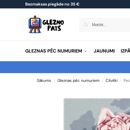
Bezmaksas piegāde no 35 €
GLEZNAS PĒC NUMURIEM
JAUNUMI
IZP
Sākums
Gleznas pēc numuriem
Cilvēki
Peo
/
/
/