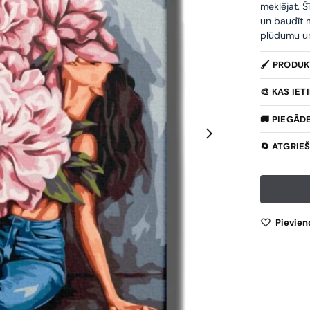
meklējat. Š
un baudīt m
plūdumu un 
🖌️ PRODU
🎨 KAS IE
🚚 PIEGĀD
🔄 ATGRIE
Pievien