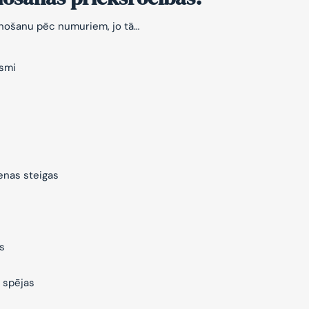
znošanu pēc numuriem, jo tā…
ksmi
ienas steigas
s
 spējas