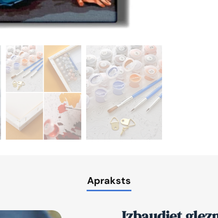
Apraksts
Izbaudiet glez