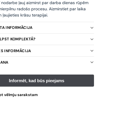
ī nodarbe ļauj aizmirst par darba dienas rūpēm
ierpilnu radošo procesu. Aizmirstiet par laika
ļaujieties krāsu terapijai.
KTA INFORMĀCIJA
TILPST KOMPLEKTĀ?
ES INFORMĀCIJA
ŠANA
ot vēlmju sarakstam