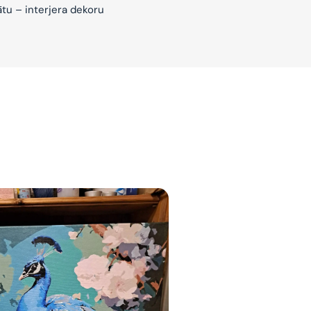
ātu – interjera dekoru
jam
am
bināties un
s domas 😌