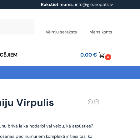
Rakstiet mums:
info@gleznopats.lv
Meklēt
Vēlmju saraksts
Mans konts
ĀCĒJIEM
0,00
€
0
iju Virpulis
unu brīvā laika nodarbi vai veidu, kā atpūsties?
ošanas pēc numuriem komplekti ir tieši tas, ko