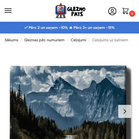
0
✅ Pērc 2 un saņem -10% 🔥 Pērc 3+ un saņem -15%
Sākums
Gleznas pēc numuriem
Ceļojumi
Ceļojums uz kalniem
/
/
/