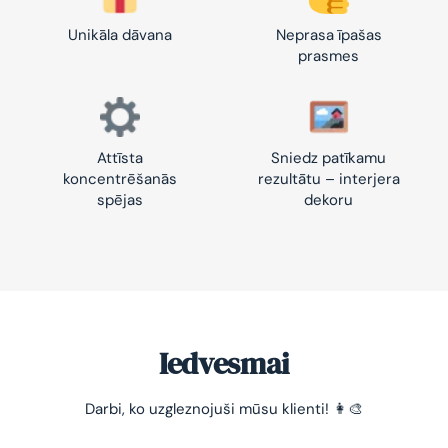
Unikāla dāvana
Neprasa īpašas
prasmes
Attīsta
Sniedz patīkamu
koncentrēšanās
rezultātu – interjera
spējas
dekoru
Iedvesmai
Darbi, ko uzgleznojuši mūsu klienti! 👩‍🎨