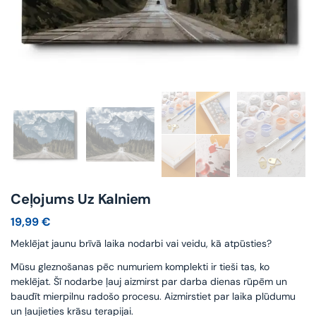
Ceļojums Uz Kalniem
19,99
€
Meklējat jaunu brīvā laika nodarbi vai veidu, kā atpūsties?
Mūsu gleznošanas pēc numuriem komplekti ir tieši tas, ko
meklējat. Šī nodarbe ļauj aizmirst par darba dienas rūpēm un
baudīt mierpilnu radošo procesu. Aizmirstiet par laika plūdumu
un ļaujieties krāsu terapijai.