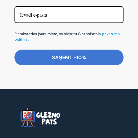
Pierakstoties jaunumiem, es piekrītu GleznoPats.lv
privātuma
politikai.
SAŅEMT -10%