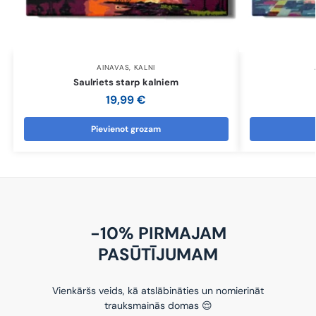
AINAVAS
,
KALNI
Saulriets starp kalniem
19,99
€
Pievienot grozam
-10% PIRMAJAM
PASŪTĪJUMAM
Vienkāršs veids, kā atslābināties un nomierināt
trauksmainās domas 😌