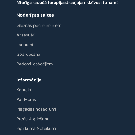
Mierīga radošā terapija straujajam dzīves ritmam!
Noderīgas saites
Gleznas pēc numuriem
Aksesuāri
Jaunumi
Izpārdošana
Padomi iesācējiem
Informācija
Kontakti
Par Mums
Piegādes nosacījumi
Preču Atgriešana
Iepirkuma Noteikumi