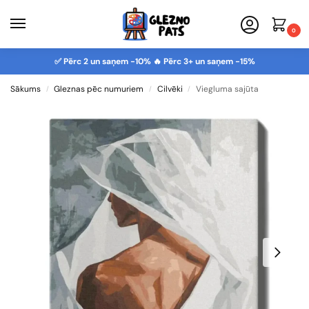
0
✅ Pērc 2 un saņem -10% 🔥 Pērc 3+ un saņem -15%
Sākums
Gleznas pēc numuriem
Cilvēki
Viegluma sajūta
/
/
/