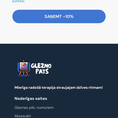
politikai.
SAŅEMT -10%
Mierīga radošā terapija straujajam dzīves ritmam!
Noderīgas saites
Gleznas pēc numuriem
Aksesuāri