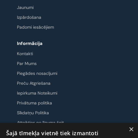
Jaunumi
Izpārdošana
Padomi iesācējiem
Informācija
Kontakti
Par Mums
Piegādes nosacījumi
Preču Atgriešana
Iepirkuma Noteikumi
Privātuma politika
Sīkdatņu Politika
Atteikties no līguma šeit
×
Šajā tīmekļa vietnē tiek izmantoti
Sazināsimies