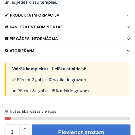
un ļaujieties krāsu terapijai.
🖌️ PRODUKTA INFORMĀCIJA
🎨 KAS IETILPST KOMPLEKTĀ?
🚚 PIEGĀDES INFORMĀCIJA
🔄 ATGRIEŠANA
Vairāk komplektu - lielāka atlaide! 🎉
✅ Pērciet 2 gab. - 10% atlaide grozam
🔥 Pērciet 3+ gab. - 15% atlaide grozam
Atlikušas tikai dažas vienības!
Pievienot grozam