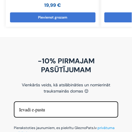
19,99
€
Pievienot grozam
-10% PIRMAJAM
PASŪTĪJUMAM
Vienkāršs veids, kā atslābināties un nomierināt
trauksmainās domas 😌
Pierakstoties jaunumiem, es piekrītu GleznoPats.lv
privātuma