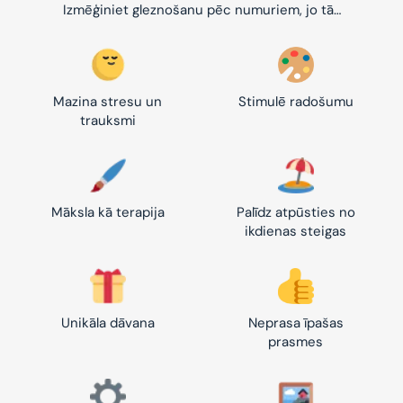
Izmēģiniet gleznošanu pēc numuriem, jo tā…
Mazina stresu un
Stimulē radošumu
trauksmi
Māksla kā terapija
Palīdz atpūsties no
ikdienas steigas
Unikāla dāvana
Neprasa īpašas
prasmes