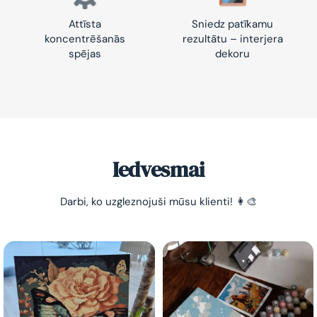
Attīsta
Sniedz patīkamu
koncentrēšanās
rezultātu – interjera
spējas
dekoru
-10% pirmajam pasūtījumam
Vienkāršs veids, kā atslābināties un nomierināt
trauksmainās domas 😌
Iedvesmai
Darbi, ko uzgleznojuši mūsu klienti! 👩‍🎨
Esmu iepazinies ar GleznoPats.lv privātuma politiku un
piekrītu tai
GleznoPats.lv
Privātuma politika
SAŅEMT -10%