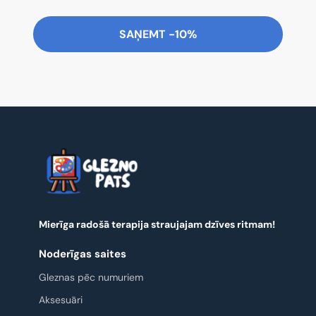
SAŅEMT -10%
Mierīga radošā terapija straujajam dzīves ritmam!
Noderīgas saites
Gleznas pēc numuriem
Aksesuāri