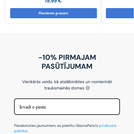
19,99
€
Pievienot grozam
-10% PIRMAJAM
PASŪTĪJUMAM
Vienkāršs veids, kā atslābināties un nomierināt
trauksmainās domas 😌
Pierakstoties jaunumiem, es piekrītu GleznoPats.lv
privātuma
politikai.