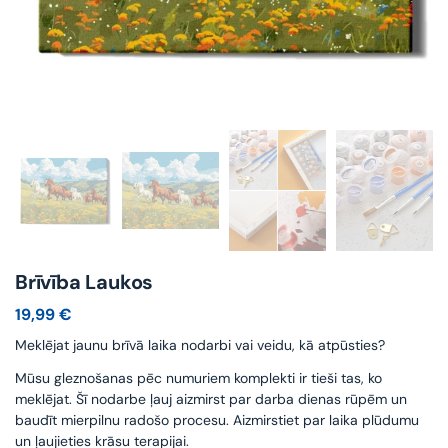
Brīvība Laukos
19,99
€
Meklējat jaunu brīvā laika nodarbi vai veidu, kā atpūsties?
Mūsu gleznošanas pēc numuriem komplekti ir tieši tas, ko
meklējat. Šī nodarbe ļauj aizmirst par darba dienas rūpēm un
baudīt mierpilnu radošo procesu. Aizmirstiet par laika plūdumu
un ļaujieties krāsu terapijai.