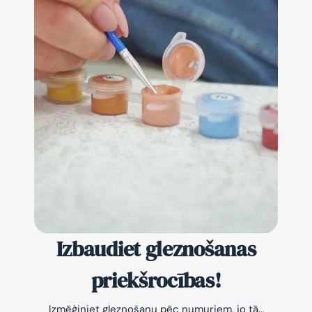
Izbaudiet gleznošanas
priekšrocības!
Izmēģiniet gleznošanu pēc numuriem, jo tā…