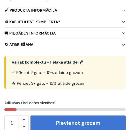
🖌️ PRODUKTA INFORMĀCIJA
🎨 KAS IETILPST KOMPLEKTĀ?
🚚 PIEGĀDES INFORMĀCIJA
🔄 ATGRIEŠANA
Vairāk komplektu - lielāka atlaide! 🎉
✅ Pērciet 2 gab. - 10% atlaide grozam
🔥 Pērciet 3+ gab. - 15% atlaide grozam
Atlikušas tikai dažas vienības!
Pievienot grozam