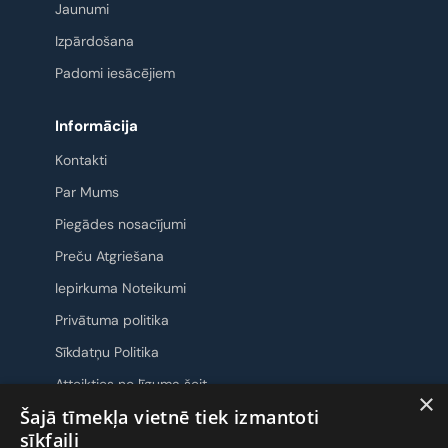
Jaunumi
Izpārdošana
Padomi iesācējiem
Informācija
Kontakti
Par Mums
Piegādes nosacījumi
Preču Atgriešana
Iepirkuma Noteikumi
Privātuma politika
Sīkdatņu Politika
Atteikties no līguma šeit
×
Šajā tīmekļa vietnē tiek izmantoti
Sazināsimies
sīkfaili