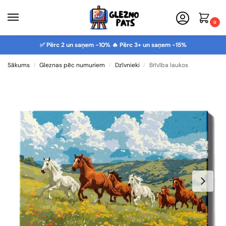
0
✅ Pērc 2 un saņem -10% 🔥 Pērc 3+ un saņem -15%
Sākums
Gleznas pēc numuriem
Dzīvnieki
Brīvība laukos
/
/
/