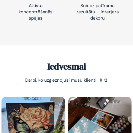
Attīsta
Sniedz patīkamu
koncentrēšanās
rezultātu – interjera
spējas
dekoru
-10% pirmajam pasūtījumam
Vienkāršs veids, kā atslābināties un nomierināt
trauksmainās domas 😌
Iedvesmai
Darbi, ko uzgleznojuši mūsu klienti! 👩‍🎨
Esmu iepazinies ar GleznoPats.lv privātuma politiku un
piekrītu tai
GleznoPats.lv
Privātuma politika
SAŅEMT -10%