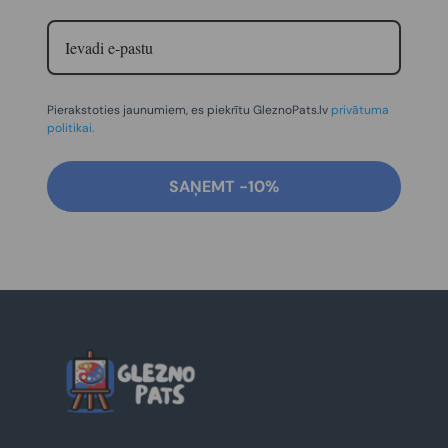
Pierakstoties jaunumiem, es piekrītu GleznoPats.lv
privātuma
politikai.
SAŅEMT -10%