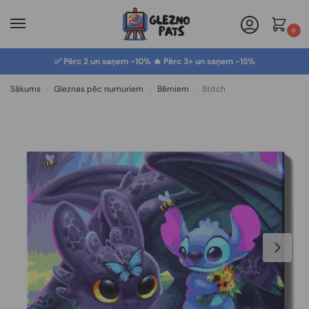
0
✅ Pērc 2 un saņem -10% 🔥 Pērc 3+ un saņem -15%
Sākums
Gleznas pēc numuriem
Bērniem
Stitch
/
/
/