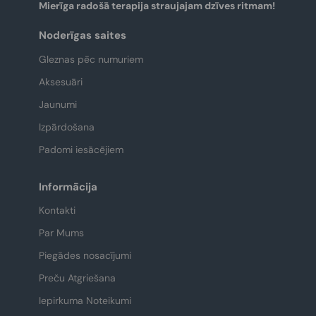
Mierīga radošā terapija straujajam dzīves ritmam!
Noderīgas saites
Gleznas pēc numuriem
Aksesuāri
Jaunumi
Izpārdošana
Padomi iesācējiem
Informācija
Kontakti
Par Mums
Piegādes nosacījumi
Preču Atgriešana
Iepirkuma Noteikumi