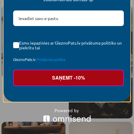
Esmu iepazinies ar GleznoPats.lv privātuma politiku un
piekrītu tai
GleznoPats.lv
Privātuma politika
SAŅEMT -10%