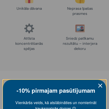
Unikāla dāvana
Neprasa īpašas
prasmes
Attīsta
Sniedz patīkamu
koncentrēšanās
rezultātu – interjera
spējas
dekoru
Iedvesmai
-10% pirmajam pasūtījumam
Darbi, ko uzgleznojuši mūsu klienti! 👩‍🎨
Vienkāršs veids, kā atslābināties un nomierināt
trauksmainās domas 😌