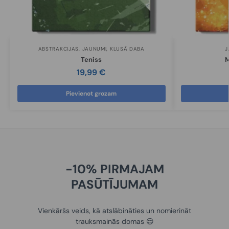
ABSTRAKCIJAS
,
JAUNUMI
,
KLUSĀ DABA
J
Teniss
M
19,99
€
Pievienot grozam
-10% PIRMAJAM
PASŪTĪJUMAM
Vienkāršs veids, kā atslābināties un nomierināt
trauksmainās domas 😌