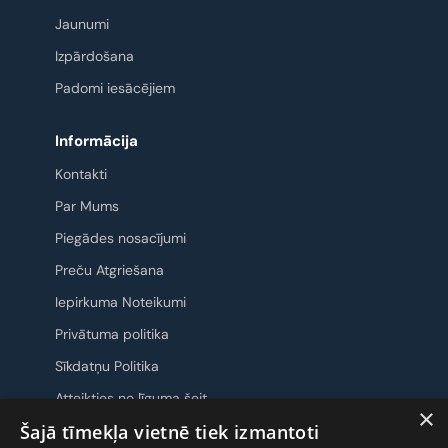
Jaunumi
Izpārdošana
Padomi iesācējiem
Informācija
Kontakti
Par Mums
Piegādes nosacījumi
Preču Atgriešana
Iepirkuma Noteikumi
Privātuma politika
Sīkdatņu Politika
Atteikties no līguma šeit
×
Šajā tīmekļa vietnē tiek izmantoti
Sazināsimies