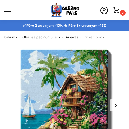
0
✅ Pērc 2 un saņem -10% 🔥 Pērc 3+ un saņem -15%
Sākums
Gleznas pēc numuriem
Ainavas
Dzīve tropos
/
/
/