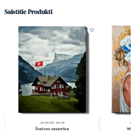
Saistītie Produkti
JAUNUMI
,
KALNI
Šveices vasarnīca
Me