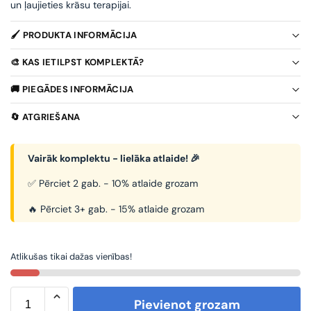
un ļaujieties krāsu terapijai.
🖌️ PRODUKTA INFORMĀCIJA
🎨 KAS IETILPST KOMPLEKTĀ?
🚚 PIEGĀDES INFORMĀCIJA
🔄 ATGRIEŠANA
Vairāk komplektu - lielāka atlaide! 🎉
✅ Pērciet 2 gab. - 10% atlaide grozam
🔥 Pērciet 3+ gab. - 15% atlaide grozam
Atlikušas tikai dažas vienības!
Pievienot grozam