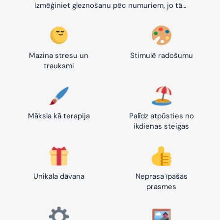
Izmēģiniet gleznošanu pēc numuriem, jo tā…
Mazina stresu un
Stimulē radošumu
trauksmi
Māksla kā terapija
Palīdz atpūsties no
ikdienas steigas
Unikāla dāvana
Neprasa īpašas
prasmes