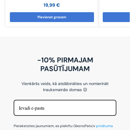
19,99
€
Pievienot grozam
-10% PIRMAJAM
PASŪTĪJUMAM
Vienkāršs veids, kā atslābināties un nomierināt
trauksmainās domas 😌
Pierakstoties jaunumiem, es piekrītu GleznoPats.lv
privātuma