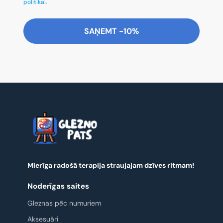
politikai.
SAŅEMT -10%
Mierīga radošā terapija straujajam dzīves ritmam!
Noderīgas saites
Gleznas pēc numuriem
Aksesuāri