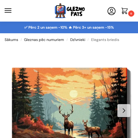
0
✅ Pērc 2 un saņem -10% 🔥 Pērc 3+ un saņem -15%
Sākums
Gleznas pēc numuriem
Dzīvnieki
Elegants briedis
/
/
/