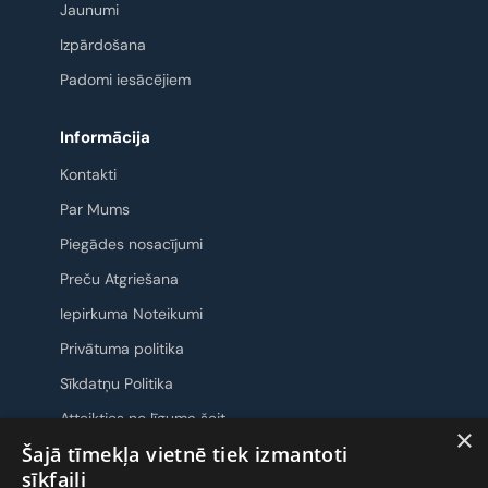
Jaunumi
Izpārdošana
Padomi iesācējiem
Informācija
Kontakti
Par Mums
Piegādes nosacījumi
Preču Atgriešana
Iepirkuma Noteikumi
Privātuma politika
Sīkdatņu Politika
Atteikties no līguma šeit
×
Šajā tīmekļa vietnē tiek izmantoti
Sazināsimies
sīkfaili