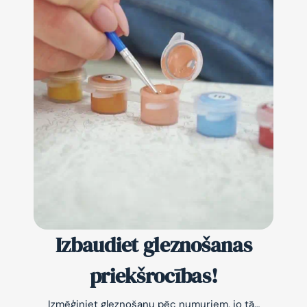
Izbaudiet gleznošanas
priekšrocības!
Izmēģiniet gleznošanu pēc numuriem, jo tā…