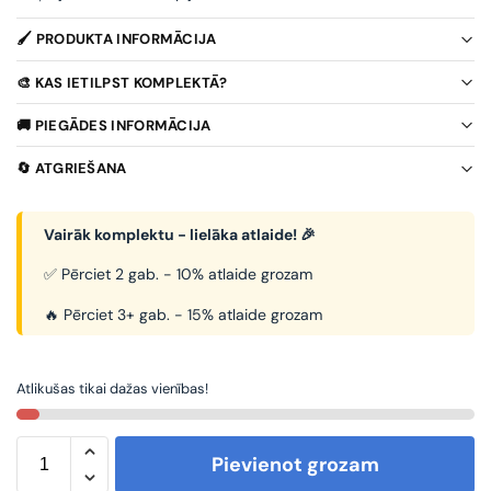
🖌️ PRODUKTA INFORMĀCIJA
🎨 KAS IETILPST KOMPLEKTĀ?
🚚 PIEGĀDES INFORMĀCIJA
🔄 ATGRIEŠANA
Vairāk komplektu - lielāka atlaide! 🎉
✅ Pērciet 2 gab. - 10% atlaide grozam
🔥 Pērciet 3+ gab. - 15% atlaide grozam
Atlikušas tikai dažas vienības!
Pievienot grozam