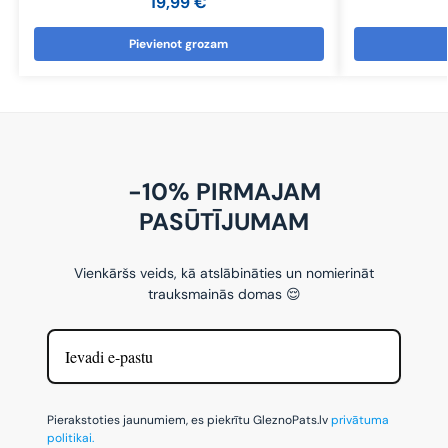
19,99
€
Pievienot grozam
-10% PIRMAJAM
PASŪTĪJUMAM
Vienkāršs veids, kā atslābināties un nomierināt
trauksmainās domas 😌
Pierakstoties jaunumiem, es piekrītu GleznoPats.lv
privātuma
politikai.