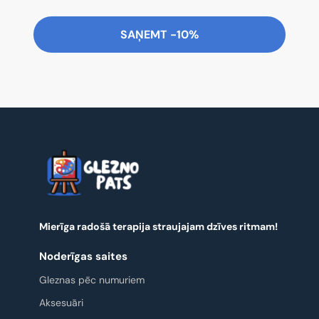
SAŅEMT -10%
Mierīga radošā terapija straujajam dzīves ritmam!
Noderīgas saites
Gleznas pēc numuriem
Aksesuāri