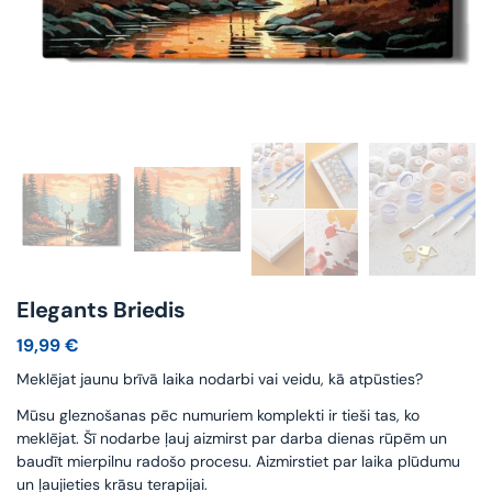
Elegants Briedis
19,99
€
Meklējat jaunu brīvā laika nodarbi vai veidu, kā atpūsties?
Mūsu gleznošanas pēc numuriem komplekti ir tieši tas, ko
meklējat. Šī nodarbe ļauj aizmirst par darba dienas rūpēm un
baudīt mierpilnu radošo procesu. Aizmirstiet par laika plūdumu
un ļaujieties krāsu terapijai.