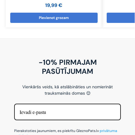
19,99
€
Pievienot grozam
-10% PIRMAJAM
PASŪTĪJUMAM
Vienkāršs veids, kā atslābināties un nomierināt
trauksmainās domas 😌
Pierakstoties jaunumiem, es piekrītu GleznoPats.lv
privātuma