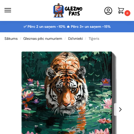
0
✅ Pērc 2 un saņem -10% 🔥 Pērc 3+ un saņem -15%
Sākums
Gleznas pēc numuriem
Dzīvnieki
Tīģeris
/
/
/