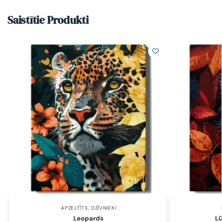
Saistītie Produkti
APZELTĪTS
,
DZĪVNIEKI
Leopards
L