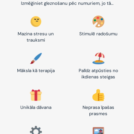
Izmēģiniet gleznošanu pēc numuriem, jo tā…
Mazina stresu un
Stimulē radošumu
trauksmi
Māksla kā terapija
Palīdz atpūsties no
ikdienas steigas
Unikāla dāvana
Neprasa īpašas
prasmes