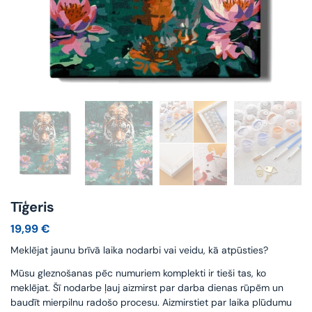
Tīģeris
19,99
€
Meklējat jaunu brīvā laika nodarbi vai veidu, kā atpūsties?
Mūsu gleznošanas pēc numuriem komplekti ir tieši tas, ko
meklējat. Šī nodarbe ļauj aizmirst par darba dienas rūpēm un
baudīt mierpilnu radošo procesu. Aizmirstiet par laika plūdumu