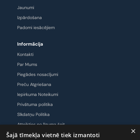
Jaunumi
Izpārdošana
Padomi iesācējiem
Informācija
Kontakti
Par Mums
Piegādes nosacījumi
Preču Atgriešana
Iepirkuma Noteikumi
Privātuma politika
Sīkdatņu Politika
Atteikties no līguma šeit
×
Šajā tīmekļa vietnē tiek izmantoti
Sazināsimies