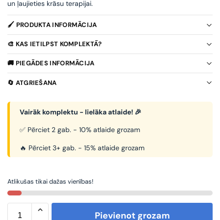
un ļaujieties krāsu terapijai.
🖌️ PRODUKTA INFORMĀCIJA
🎨 KAS IETILPST KOMPLEKTĀ?
🚚 PIEGĀDES INFORMĀCIJA
🔄 ATGRIEŠANA
Vairāk komplektu - lielāka atlaide! 🎉
✅ Pērciet 2 gab. - 10% atlaide grozam
🔥 Pērciet 3+ gab. - 15% atlaide grozam
Atlikušas tikai dažas vienības!
Pievienot grozam