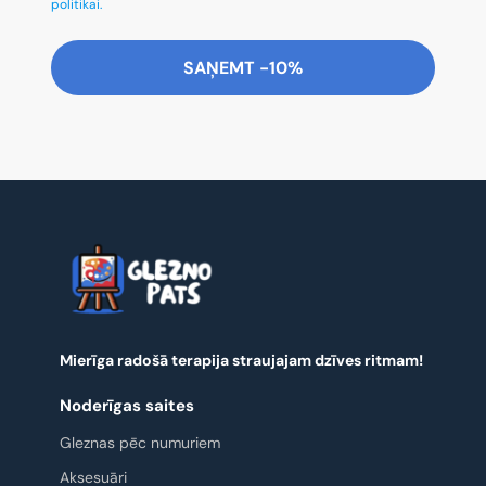
politikai.
SAŅEMT -10%
Mierīga radošā terapija straujajam dzīves ritmam!
Noderīgas saites
Gleznas pēc numuriem
Aksesuāri