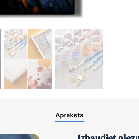
Apraksts
Izbaudiet glez