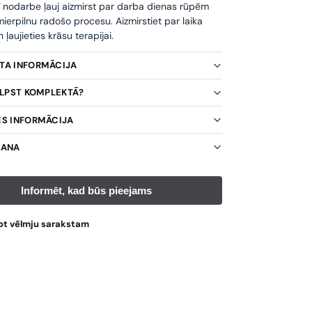
ī nodarbe ļauj aizmirst par darba dienas rūpēm
ierpilnu radošo procesu. Aizmirstiet par laika
ļaujieties krāsu terapijai.
KTA INFORMĀCIJA
TILPST KOMPLEKTĀ?
ES INFORMĀCIJA
ŠANA
ot vēlmju sarakstam