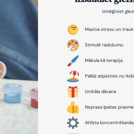
Izmēģiniet gle
Mazina stresu un trau
Stimulē radošumu
Māksla kā terapija
Palīdz atpūsties no ikd
Unikāla dāvana
Neprasa īpašas prasme
Attīsta koncentrēšanās