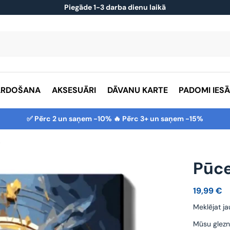
Piegāde 1-3 darba dienu laikā
ĀRDOŠANA
AKSESUĀRI
DĀVANU KARTE
PADOMI IES
✅ Pērc 2 un saņem -10% 🔥 Pērc 3+ un saņem -15%
e
Pūc
19,99
€
Meklējat ja
Mūsu glezn