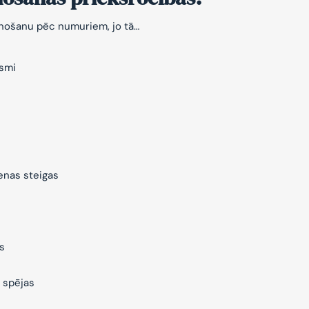
znošanu pēc numuriem, jo tā…
ksmi
ienas steigas
s
 spējas