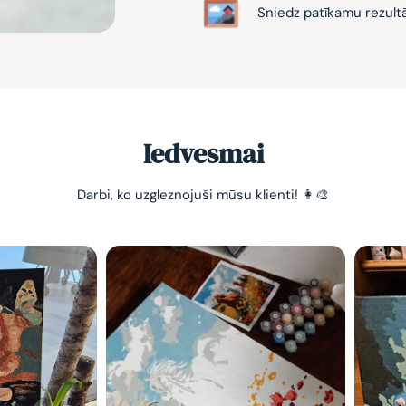
Sniedz patīkamu rezult
Iedvesmai
Darbi, ko uzgleznojuši mūsu klienti! 👩‍🎨