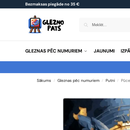
Bezmaksas piegāde no 35 €
GLEZNAS PĒC NUMURIEM
JAUNUMI
IZP
Sākums
Gleznas pēc numuriem
Putni
Pūc
/
/
/