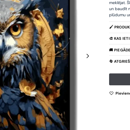
meklējat. Š
un baudīt m
plūdumu un 
🖌️ PRODU
🎨 KAS IE
🚚 PIEGĀD
🔄 ATGRIE
Pievien