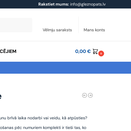
Rakstiet mums:
info@gleznopats.lv
Meklēt
Vēlmju saraksts
Mans konts
ĀCĒJIEM
0,00
€
0
e
unu brīvā laika nodarbi vai veidu, kā atpūsties?
ošanas pēc numuriem komplekti ir tieši tas, ko