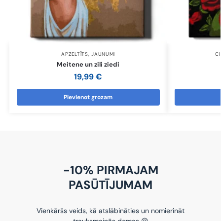
APZELTĪTS
,
JAUNUMI
CI
Meitene un zili ziedi
19,99
€
Pievienot grozam
-10% PIRMAJAM
PASŪTĪJUMAM
Vienkāršs veids, kā atslābināties un nomierināt
trauksmainās domas 😌