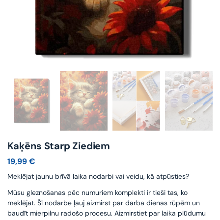
Kaķēns Starp Ziediem
19,99
€
Meklējat jaunu brīvā laika nodarbi vai veidu, kā atpūsties?
Mūsu gleznošanas pēc numuriem komplekti ir tieši tas, ko
meklējat. Šī nodarbe ļauj aizmirst par darba dienas rūpēm un
baudīt mierpilnu radošo procesu. Aizmirstiet par laika plūdumu