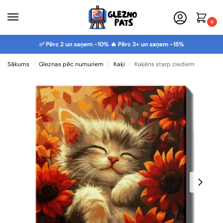
0
✅ Pērc 2 un saņem -10% 🔥 Pērc 3+ un saņem -15%
Sākums
Gleznas pēc numuriem
Kaķi
Kaķēns starp ziediem
/
/
/