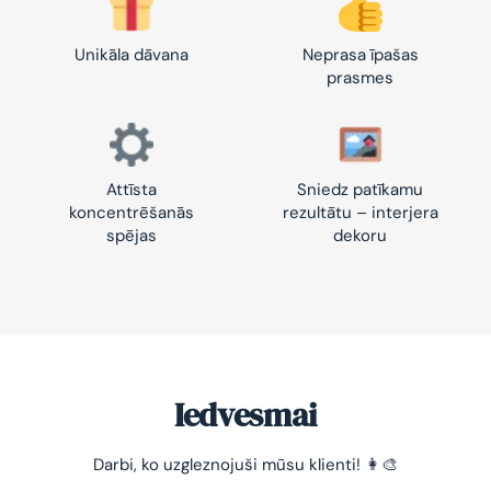
Unikāla dāvana
Neprasa īpašas
prasmes
Attīsta
Sniedz patīkamu
koncentrēšanās
rezultātu – interjera
spējas
dekoru
Iedvesmai
Darbi, ko uzgleznojuši mūsu klienti! 👩‍🎨