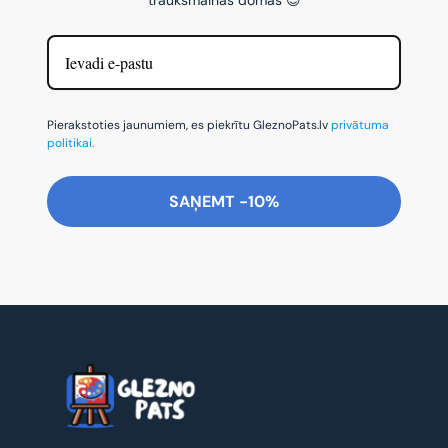
Pierakstoties jaunumiem, es piekrītu GleznoPats.lv
privātuma
politikai.
SAŅEMT -10%