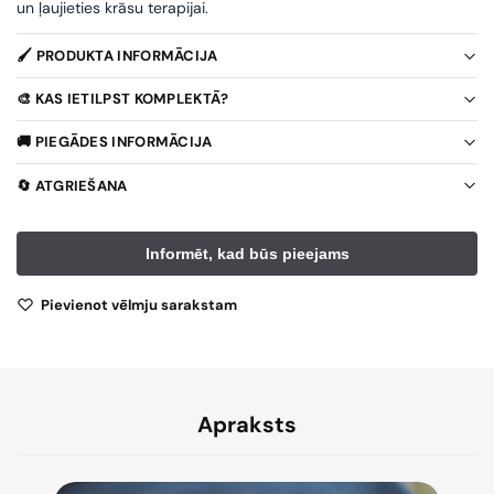
un ļaujieties krāsu terapijai.
🖌️ PRODUKTA INFORMĀCIJA
🎨 KAS IETILPST KOMPLEKTĀ?
🚚 PIEGĀDES INFORMĀCIJA
🔄 ATGRIEŠANA
Pievienot vēlmju sarakstam
Apraksts