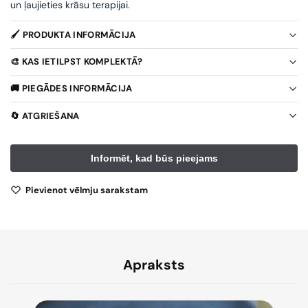
un ļaujieties krāsu terapijai.
🖌️ PRODUKTA INFORMĀCIJA
🎨 KAS IETILPST KOMPLEKTĀ?
🚚 PIEGĀDES INFORMĀCIJA
🔄 ATGRIEŠANA
Pievienot vēlmju sarakstam
Apraksts