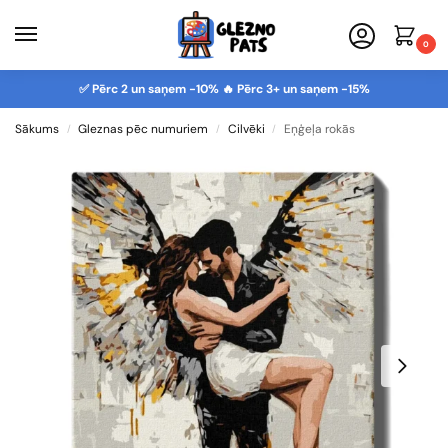
0
✅ Pērc 2 un saņem -10% 🔥 Pērc 3+ un saņem -15%
Sākums
Gleznas pēc numuriem
Cilvēki
Eņģeļa rokās
/
/
/