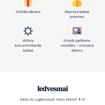
Unikāla dāvana
Neprasa īpašas
prasmes
Attīsta
Sniedz patīkamu
koncentrēšanās
rezultātu – interjera
spējas
dekoru
Iedvesmai
-10% pirmajam pasūtījumam
Darbi, ko uzgleznojuši mūsu klienti! 👩‍🎨
Vienkāršs veids, kā atslābināties un nomierināt