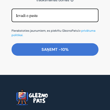
Pierakstoties jaunumiem, es piekrītu GleznoPats.lv
privātuma
politikai.
SAŅEMT -10%