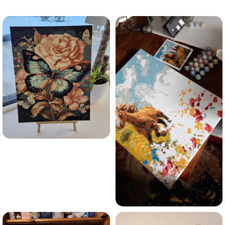
trauksmainās domas 😌
Esmu iepazinies ar GleznoPats.lv privātuma politiku un
piekrītu tai
GleznoPats.lv
Privātuma politika
SAŅEMT -10%