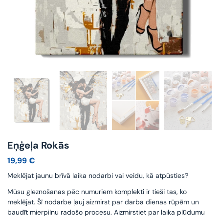
Eņģeļa Rokās
19,99
€
Meklējat jaunu brīvā laika nodarbi vai veidu, kā atpūsties?
Mūsu gleznošanas pēc numuriem komplekti ir tieši tas, ko
meklējat. Šī nodarbe ļauj aizmirst par darba dienas rūpēm un
baudīt mierpilnu radošo procesu. Aizmirstiet par laika plūdumu