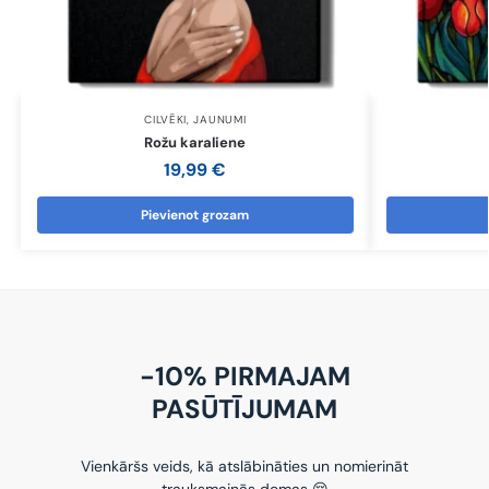
CILVĒKI
,
JAUNUMI
Rožu karaliene
19,99
€
Pievienot grozam
-10% PIRMAJAM
PASŪTĪJUMAM
Vienkāršs veids, kā atslābināties un nomierināt
trauksmainās domas 😌