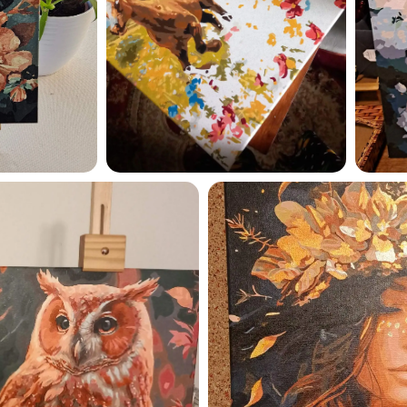
Esmu iepazinies ar GleznoP
privātuma politiku un piekrīt
GleznoPats.lv
Privātuma politika
SAŅEMT -10