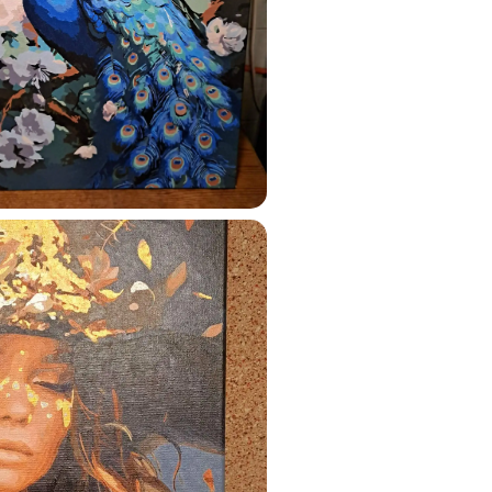
ats.lv
u tai
%