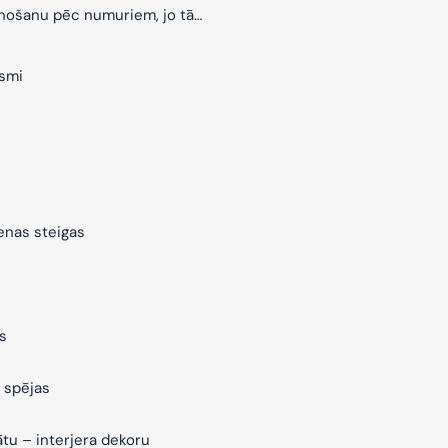
znošanu pēc numuriem, jo tā…
ksmi
ienas steigas
s
 spējas
ātu – interjera dekoru