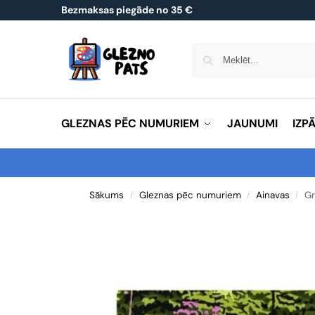
Bezmaksas piegāde no 35 €
GLEZNAS PĒC NUMURIEM
JAUNUMI
IZP
Sākums
Gleznas pēc numuriem
Ainavas
Gr
/
/
/