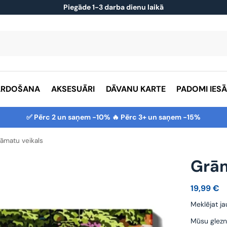
Piegāde 1-3 darba dienu laikā
ĀRDOŠANA
AKSESUĀRI
DĀVANU KARTE
PADOMI IES
✅ Pērc 2 un saņem -10% 🔥 Pērc 3+ un saņem -15%
āmatu veikals
Grām
19,99
€
Meklējat ja
Mūsu glezn