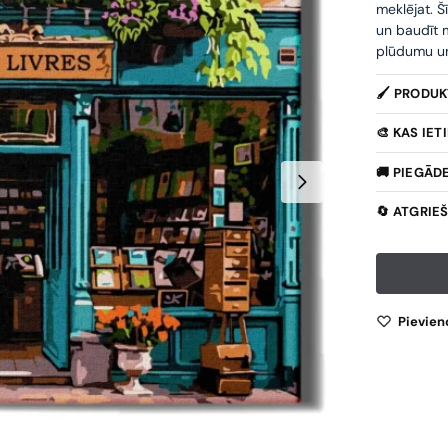
meklējat. Š
un baudīt m
plūdumu un 
🖌️ PRODU
🎨 KAS IE
🚚 PIEGĀD
🔄 ATGRIE
Pievien