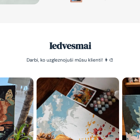
Iedvesmai
Darbi, ko uzgleznojuši mūsu klienti! 👩‍🎨
-10% pirma
pasūtījum
Vienkāršs veids, kā atslā
nomierināt trauksmainā