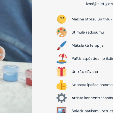
Izmēģiniet gle
Mazina stresu un trau
Stimulē radošumu
Māksla kā terapija
Palīdz atpūsties no ikd
Unikāla dāvana
Neprasa īpašas prasme
Attīsta koncentrēšanās
Sniedz patīkamu rezult