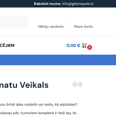
Rakstiet mums:
info@gleznopats.lv
Meklēt
Vēlmju saraksts
Mans konts
ĀCĒJIEM
0,00
€
0
atu Veikals
unu brīvā laika nodarbi vai veidu, kā atpūsties?
ošanas pēc numuriem komplekti ir tieši tas, ko