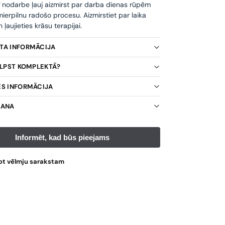
ī nodarbe ļauj aizmirst par darba dienas rūpēm
ierpilnu radošo procesu. Aizmirstiet par laika
ļaujieties krāsu terapijai.
KTA INFORMĀCIJA
TILPST KOMPLEKTĀ?
ES INFORMĀCIJA
ŠANA
ot vēlmju sarakstam