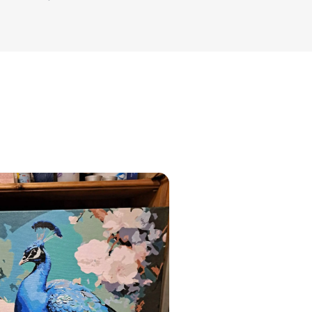
jam
am
bināties un
s domas 😌