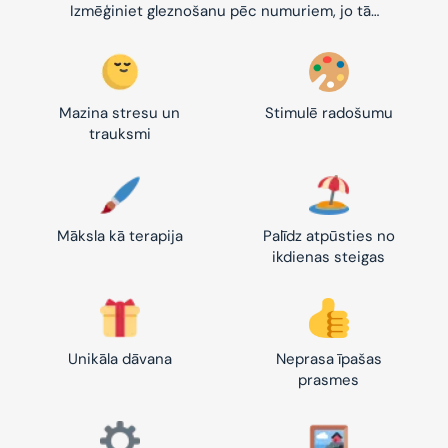
Izmēģiniet gleznošanu pēc numuriem, jo tā…
Mazina stresu un
Stimulē radošumu
trauksmi
Māksla kā terapija
Palīdz atpūsties no
ikdienas steigas
Unikāla dāvana
Neprasa īpašas
prasmes