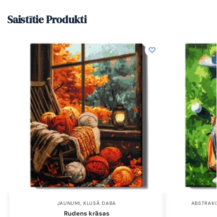
Saistītie Produkti
JAUNUMI
,
KLUSĀ DABA
ABSTRAKC
Rudens krāsas