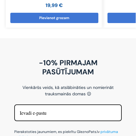
19,99
€
Pievienot grozam
-10% PIRMAJAM
PASŪTĪJUMAM
Vienkāršs veids, kā atslābināties un nomierināt
trauksmainās domas 😌
Pierakstoties jaunumiem, es piekrītu GleznoPats.lv
privātuma