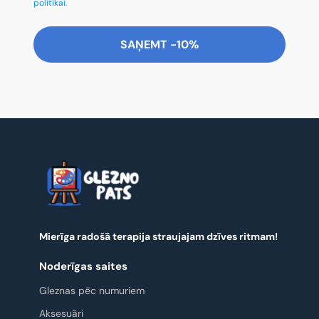
politikai.
SAŅEMT -10%
Mierīga radošā terapija straujajam dzīves ritmam!
Noderīgas saites
Gleznas pēc numuriem
Aksesuāri