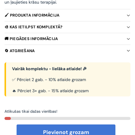
un ļaujieties krāsu terapijai.
🖌️ PRODUKTA INFORMĀCIJA
🎨 KAS IETILPST KOMPLEKTĀ?
🚚 PIEGĀDES INFORMĀCIJA
🔄 ATGRIEŠANA
Vairāk komplektu - lielāka atlaide! 🎉
✅ Pērciet 2 gab. - 10% atlaide grozam
🔥 Pērciet 3+ gab. - 15% atlaide grozam
Atlikušas tikai dažas vienības!
Pievienot grozam