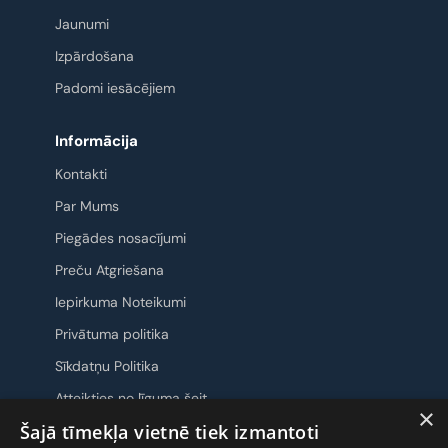
Jaunumi
Izpārdošana
Padomi iesācējiem
Informācija
Kontakti
Par Mums
Piegādes nosacījumi
Preču Atgriešana
Iepirkuma Noteikumi
Privātuma politika
Sīkdatņu Politika
Atteikties no līguma šeit
×
Šajā tīmekļa vietnē tiek izmantoti
Sazināsimies