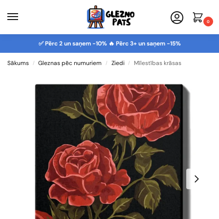
0
✅ Pērc 2 un saņem -10% 🔥 Pērc 3+ un saņem -15%
Sākums
Gleznas pēc numuriem
Ziedi
Mīlestības krāsas
/
/
/