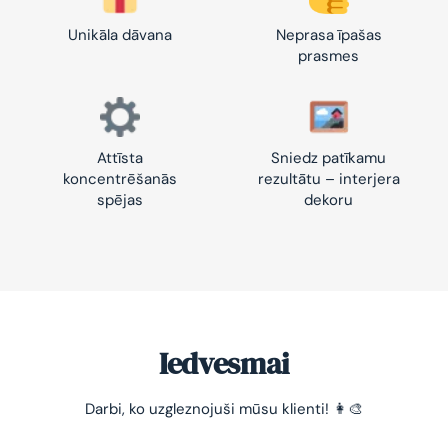
Unikāla dāvana
Neprasa īpašas
prasmes
Attīsta
Sniedz patīkamu
koncentrēšanās
rezultātu – interjera
spējas
dekoru
Iedvesmai
Darbi, ko uzgleznojuši mūsu klienti! 👩‍🎨