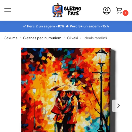
0
✅ Pērc 2 un saņem -10% 🔥 Pērc 3+ un saņem -15%
Sākums
Gleznas pēc numuriem
Cilvēki
Ideāls randiņš
/
/
/