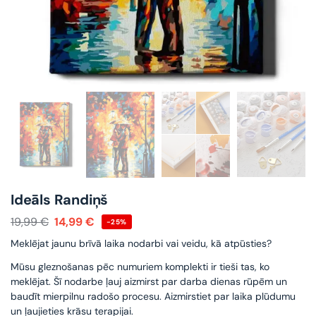
Ideāls Randiņš
19,99
€
14,99
€
-25%
Meklējat jaunu brīvā laika nodarbi vai veidu, kā atpūsties?
Mūsu gleznošanas pēc numuriem komplekti ir tieši tas, ko
meklējat. Šī nodarbe ļauj aizmirst par darba dienas rūpēm un
baudīt mierpilnu radošo procesu. Aizmirstiet par laika plūdumu
un ļaujieties krāsu terapijai.