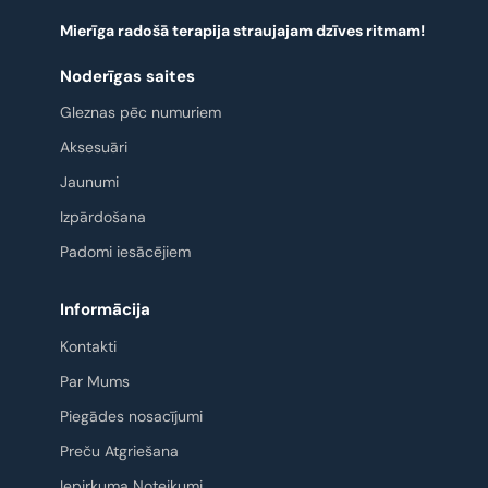
Mierīga radošā terapija straujajam dzīves ritmam!
Noderīgas saites
Gleznas pēc numuriem
Aksesuāri
Jaunumi
Izpārdošana
Padomi iesācējiem
Informācija
Kontakti
Par Mums
Piegādes nosacījumi
Preču Atgriešana
Iepirkuma Noteikumi