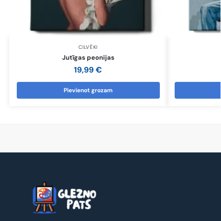
CILVĒKI
Jutīgas peonijas
19,99
€
Pievienot grozam